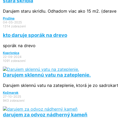
stara skridla
Darujem staru skridlu. Odhadom viac ako 15 m2. (derave
Pružina
04-05-2025
1314 zobrazení
kto daruje sporák na drevo
sporák na drevo
Koprivnica
22-09-2024
1091 zobrazení
Darujem sklennú vatu na zateplenie.
Darujem sklennú vatu na zateplenie, ktorá je zo sadrokart
Kežmarok
27-10-2025
943 zobrazení
darujem za odvoz nádherný kameň