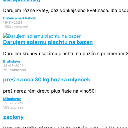
Darujem rôzne kvety, bez vonkajšieho kvetinaca. Iba os
Dubnica nad Váhom
16-11-2024
1559 zobrazení
Darujem solárnu plachtu na bazén
Darujem kruhovú solárnu plachtu na bazén s priemerom 
Bratislava
23-08-2025
752 zobrazení
preš na cca 30 kg hozna mlynček
preš nerez rám drevo plus flaše na víno50l
Miloslavov
15-06-2025
583 zobrazení
záclony