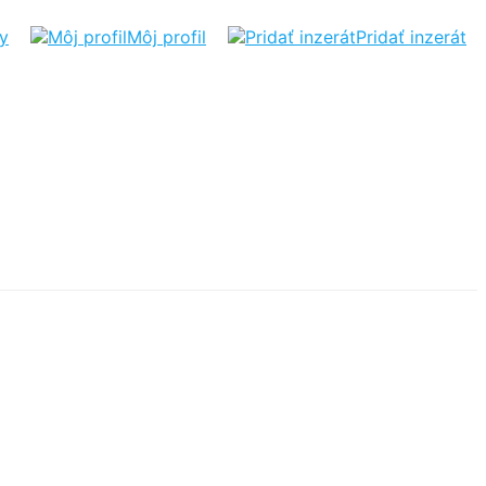
ty
Môj profil
Pridať inzerát