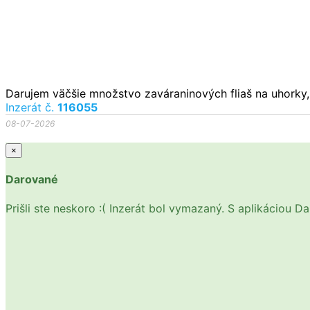
Darujem väčšie množstvo zaváraninových fliaš na uhorky,
Inzerát č.
116055
08-07-2026
×
Darované
Prišli ste neskoro :( Inzerát bol vymazaný. S aplikáciou 