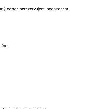
obný odber, nerezervujem, nedovazam.
3,6m.