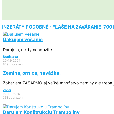
INZERÁTY PODOBNÉ - FĽAŠE NA ZAVÁRANIE, 700
Ďakujem vešanie
Darujem, nikdy nepouzite
Bratislava
22-12-2024
849 zobrazení
Zemina, ornica, navážka,
Zoberiem ZASARMO aj veľké množstvo zeminy ale treba j
Zohor
10-11-2025
351 zobrazení
Darujem Konštrukciu Trampolíny