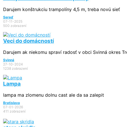
Darujem konštrukciu trampolíny 4,5 m, treba novú sieť
Sereď
07-11-2025
500 zobrazení
Veci do domácností
Darujem ak niekomu spraví radosť v obci Svinná okres Tre
Svinná
27-10-2024
1238 zobrazení
Lampa
lampa ma zlomenu dolnu cast ale da sa zalepit
Bratislava
07-01-2026
411 zobrazení