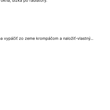
 okná, dĺžka po radiátory.
a vypáčiť zo zeme krompáčom a naložiť-vlastný...