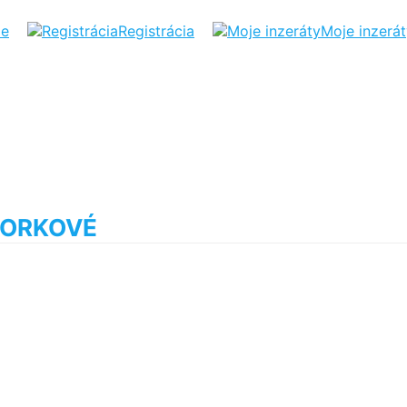
ie
Registrácia
Moje inzerá
UHORKOVÉ