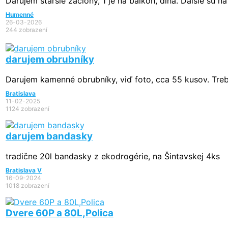
Darujem staršie záclony, 1 je na balkón, dlhá. Ďalšie sú na
Humenné
26-03-2026
244 zobrazení
darujem obrubníky
Darujem kamenné obrubníky, viď foto, cca 55 kusov. Treb
Bratislava
11-02-2025
1124 zobrazení
darujem bandasky
tradične 20l bandasky z ekodrogérie, na Šintavskej 4ks
Bratislava V
16-09-2024
1018 zobrazení
Dvere 60P a 80L,Polica