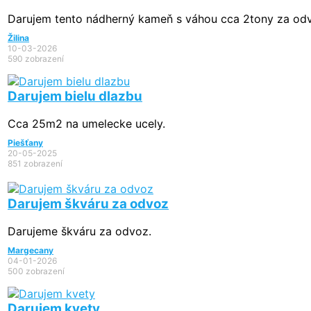
Darujem tento nádherný kameň s váhou cca 2tony za od
Žilina
10-03-2026
590 zobrazení
Darujem bielu dlazbu
Cca 25m2 na umelecke ucely.
Piešťany
20-05-2025
851 zobrazení
Darujem škváru za odvoz
Darujeme škváru za odvoz.
Margecany
04-01-2026
500 zobrazení
Darujem kvety