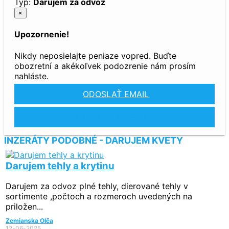
Typ:
Darujem za odvoz
×
Upozornenie!
Nikdy neposielajte peniaze vopred. Buďte
obozretní a akékoľvek podozrenie nám prosím
nahláste.
ODOSLAŤ EMAIL
ZOBRAZIŤ TELEFÓN
INZERÁTY PODOBNÉ - DARUJEM KVETY
Darujem tehly a krytinu
Darujem za odvoz plné tehly, dierované tehly v
sortimente ,počtoch a rozmeroch uvedených na
priložen...
Zemianska Olča
12-06-2025