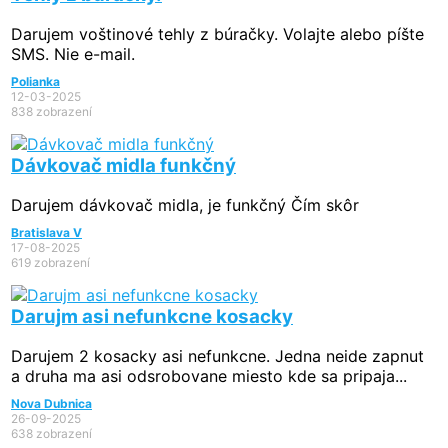
Darujem voštinové tehly z búračky. Volajte alebo píšte
SMS. Nie e-mail.
Polianka
12-03-2025
838 zobrazení
Dávkovač midla funkčný
Darujem dávkovač midla, je funkčný Čím skôr
Bratislava V
17-08-2025
619 zobrazení
Darujm asi nefunkcne kosacky
Darujem 2 kosacky asi nefunkcne. Jedna neide zapnut
a druha ma asi odsrobovane miesto kde sa pripaja...
Nova Dubnica
26-09-2025
638 zobrazení