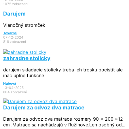
1075 zobrazení
Darujem
Vianočný stromček
Tovarné
07-12-2024
818 zobrazení
zahradne stolicky
darujem skladacie stolicky treba ich trosku pocistit ale
inac uplne funkcne
Hubová
13-04-2025
804 zobrazení
Darujem za odvoz dva matrace
Darujem za odvoz dva matrace rozmery 90 x 200 x12
cm .Matrace sa nachádzajú v Ružinove.Len osobný od...