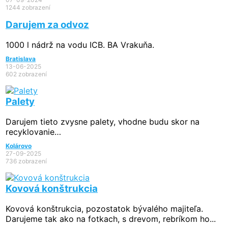
1244 zobrazení
Darujem za odvoz
1000 l nádrž na vodu ICB. BA Vrakuňa.
Bratislava
13-06-2025
602 zobrazení
Palety
Darujem tieto zvysne palety, vhodne budu skor na
recyklovanie…
Kolárovo
27-09-2025
736 zobrazení
Kovová konštrukcia
Kovová konštrukcia, pozostatok bývalého majiteľa.
Darujeme tak ako na fotkach, s drevom, rebríkom ho...