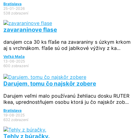
Bratislava
25-01-2026
538 zobrazení
zavaraninove flase
darujem cca 30 ks fľaše na zavaraniny s úzkym krkom
aj s vrchnákom. fľaše sú od jablkové výživy z ka...
Veľká Mača
13-06-2025
600 zobrazení
Darujem, tomu čo najskôr zobere
Darujem veľmi malo používanú žehliacu dosku RUTER
Ikea, uprednostňujem osobu ktorá ju čo najskôr zob...
Bratislava
19-08-2025
632 zobrazení
Tehly z búračky.