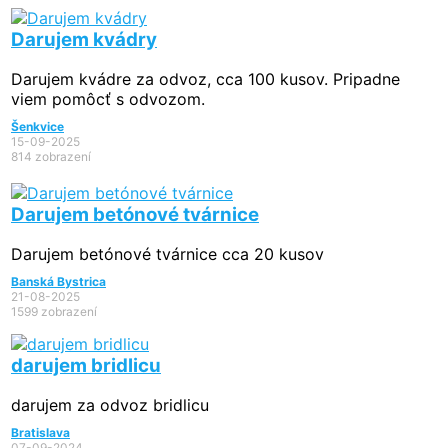
Darujem kvádry
Darujem kvádre za odvoz, cca 100 kusov. Pripadne
viem pomôcť s odvozom.
Šenkvice
15-09-2025
814 zobrazení
Darujem betónové tvárnice
Darujem betónové tvárnice cca 20 kusov
Banská Bystrica
21-08-2025
1599 zobrazení
darujem bridlicu
darujem za odvoz bridlicu
Bratislava
07-09-2024