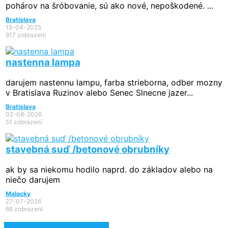
pohárov na šróbovanie, sú ako nové, nepoškodené. ...
Bratislava
15-04-2025
817 zobrazení
nastenna lampa
darujem nastennu lampu, farba strieborna, odber mozny
v Bratislava Ruzinov alebo Senec Slnecne jazer...
Bratislava
02-08-2026
51 zobrazení
stavebná suď /betonové obrubníky
ak by sa niekomu hodilo naprd. do základov alebo na
niečo darujem
Malacky
27-07-2026
66 zobrazení
Zobraziť najnovšie inzeráty