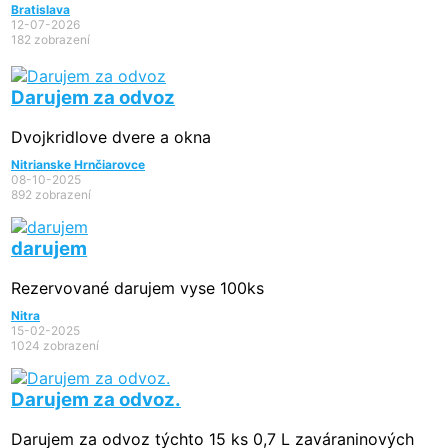
Bratislava
12-07-2026
182 zobrazení
Darujem za odvoz
Dvojkridlove dvere a okna
Nitrianske Hrnčiarovce
08-10-2025
892 zobrazení
darujem
Rezervované
darujem vyse 100ks
Nitra
15-02-2025
1024 zobrazení
Darujem za odvoz.
Darujem za odvoz týchto 15 ks 0,7 L zaváraninových