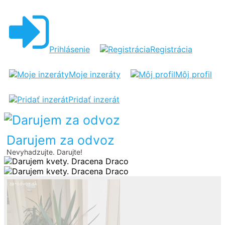
DARUJEM
KVETY
Prihlásenie
Registrácia
Moje inzeráty
Môj profil
Pridať inzerát
Darujem za odvoz
Nevyhadzujte. Darujte!