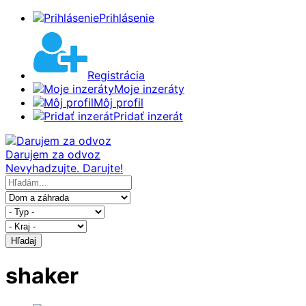
Prihlásenie
Registrácia
Moje inzeráty
Môj profil
Pridať inzerát
Darujem za odvoz
Nevyhadzujte. Darujte!
Hľadaj
shaker