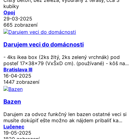
kubiky
Opoj
29-03-2025
665 zobrazení
Darujem veci do domácnosti
- 4ks ikea box (2ks žltý, 2ks zelený vrchnák) pod
posteľ 17x38x79 (VxŠxD cm). (používané) - kôš na...
Bratislava III
16-04-2025
1447 zobrazení
Bazen
Darujem za odvoz funkčný len bazen ostatné veci si
musíte dokúpiť ešte možno ak nájdem pribaliť ka...
Lučenec
19-05-2025
1820 zobrazení