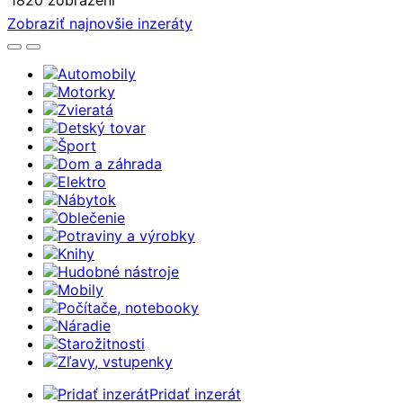
Zobraziť najnovšie inzeráty
Automobily
Motorky
Zvieratá
Detský tovar
Šport
Dom a záhrada
Elektro
Nábytok
Oblečenie
Potraviny a výrobky
Knihy
Hudobné nástroje
Mobily
Počítače, notebooky
Náradie
Starožitnosti
Zľavy, vstupenky
Pridať inzerát