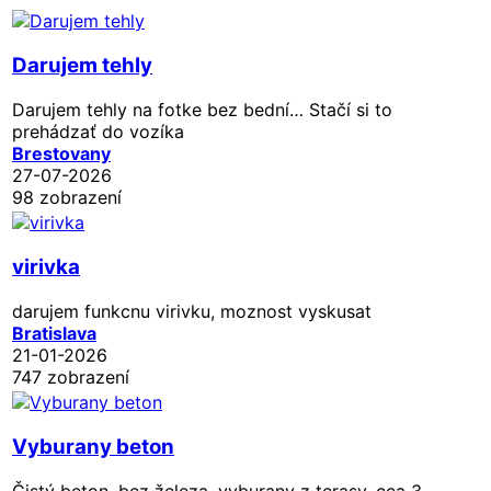
Darujem tehly
Darujem tehly na fotke bez bední… Stačí si to
prehádzať do vozíka
Brestovany
27-07-2026
98 zobrazení
virivka
darujem funkcnu virivku, moznost vyskusat
Bratislava
21-01-2026
747 zobrazení
Vyburany beton
Čistý beton, bez železa, vyburany z terasy, cca 3