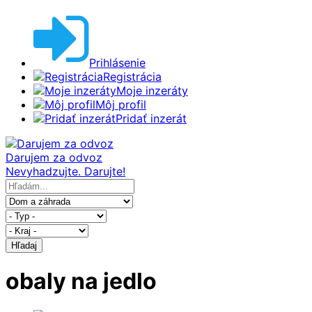
Prihlásenie
Registrácia
Moje inzeráty
Môj profil
Pridať inzerát
Darujem za odvoz
Nevyhadzujte. Darujte!
Hľadaj
obaly na jedlo