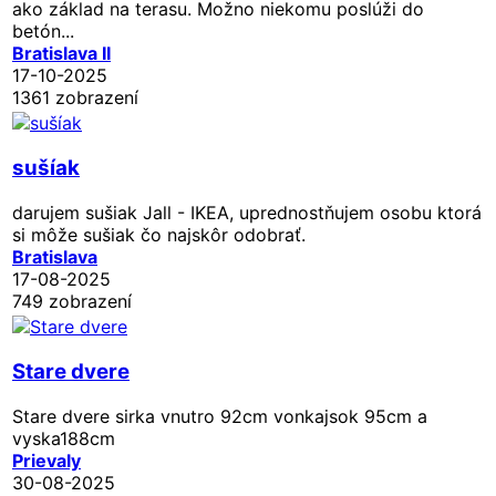
ako základ na terasu. Možno niekomu poslúži do
betón...
Bratislava II
17-10-2025
1361 zobrazení
sušíak
darujem sušiak Jall - IKEA, uprednostňujem osobu ktorá
si môže sušiak čo najskôr odobrať.
Bratislava
17-08-2025
749 zobrazení
Stare dvere
Stare dvere sirka vnutro 92cm vonkajsok 95cm a
vyska188cm
Prievaly
30-08-2025