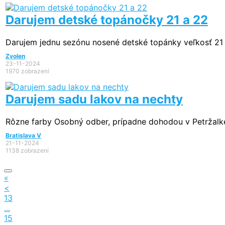
Darujem detské topánočky 21 a 22
Darujem jednu sezónu nosené detské topánky veľkosť 21 a
Zvolen
23-11-2024
1970 zobrazení
Darujem sadu lakov na nechty
Rôzne farby Osobný odber, prípadne dohodou v Petržalk
Bratislava V
21-11-2024
1138 zobrazení
«
<
13
...
15