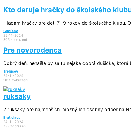
Kto daruje hračky do školského klub
Hľadám hračky pre deti 7 -9 rokov do školského klubu. Ok
Gbeľany
28-11-2024
805 zobrazení
Pre novorodenca
Dobrý deň, nenašla by sa tu nejaká dobrá dušička, ktorá
Trebišov
24-11-2024
1015 zobrazení
ruksaky
2 ruksaky pre najmenších. možný len osobný odber na Nob
Bratislava
24-11-2024
788 zobrazení