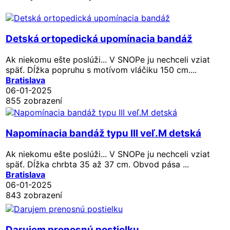
Detská ortopedická upomínacia bandáž
Ak niekomu ešte poslúži... V SNOPe ju nechceli vziat
späť. Dĺžka popruhu s motívom vláčiku 150 cm....
Bratislava
06-01-2025
855 zobrazení
Napomínacia bandáž typu III veľ.M detská
Ak niekomu ešte poslúži... V SNOPe ju nechceli vziat
späť. Dĺžka chrbta 35 až 37 cm. Obvod pása ...
Bratislava
06-01-2025
843 zobrazení
Darujem prenosnú postielku