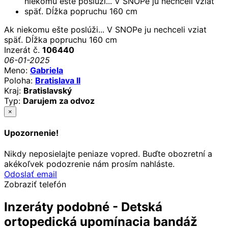
Ak niekomu ešte poslúži... V SNOPe ju nechceli vziat
späť. Dĺžka popruchu 160 cm
Inzerát č.
106440
06-01-2025
Meno:
Gabriela
Poloha:
Bratislava II
Kraj:
Bratislavský
Typ:
Darujem za odvoz
×
Upozornenie!
Nikdy neposielajte peniaze vopred. Buďte obozretní a
akékoľvek podozrenie nám prosím nahláste.
Odoslať email
Zobraziť telefón
Inzeráty podobné - Detská
ortopedická upomínacia bandáž