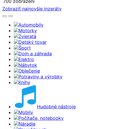
700 zobrazení
Zobraziť najnovšie inzeráty
Automobily
Motorky
Zvieratá
Detský tovar
Šport
Dom a záhrada
Elektro
Nábytok
Oblečenie
Potraviny a výrobky
Knihy
Hudobné nástroje
Mobily
Počítače, notebooky
Náradie