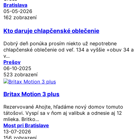
Bratislava
05-05-2026
162 zobrazení
Kto daruje chlapčenské oblečenie
Dobrý deň ponúka prosím niekto už nepotrebne
chlapčenské oblečenie od veľ. 134 a vyššie +obuv 34 a
v...
Prešov
06-10-2025
523 zobrazení
Britax Motion 3 plus
Rezervované
Ahojte, hľadáme nový domov tomuto
tátošovi. Vyspí sa v ňom aj valibuk a odnesie aj 12
mlieka. Britko...
Most pri Bratislave
13-07-2026
156 zobrazení