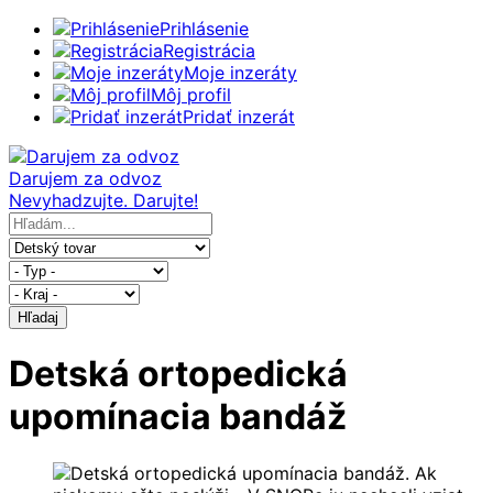
Prihlásenie
Registrácia
Moje inzeráty
Môj profil
Pridať inzerát
Darujem za odvoz
Nevyhadzujte. Darujte!
Hľadaj
Detská ortopedická
upomínacia bandáž