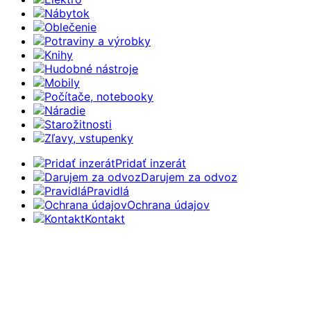
Nábytok
Oblečenie
Potraviny a výrobky
Knihy
Hudobné nástroje
Mobily
Počítače, notebooky
Náradie
Starožitnosti
Zľavy, vstupenky
Pridať inzerát
Darujem za odvoz
Pravidlá
Ochrana údajov
Kontakt