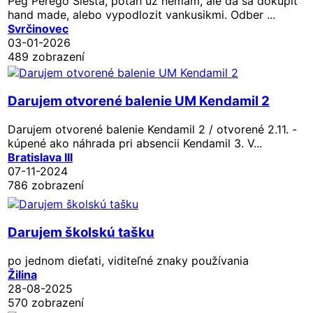
Peg Perego Siesta, potah uz nemam, ale da sa dokupit
hand made, alebo vypodlozit vankusikmi. Odber ...
Svrčinovec
03-01-2026
489 zobrazení
Darujem otvorené balenie UM Kendamil 2
Darujem otvorené balenie Kendamil 2 / otvorené 2.11. -
kúpené ako náhrada pri absencii Kendamil 3. V...
Bratislava III
07-11-2024
786 zobrazení
Darujem školskú tašku
po jednom dieťati, viditeľné znaky používania
Žilina
28-08-2025
570 zobrazení