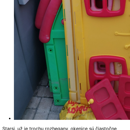
Starsi, už je trochu rozhegany, okenice sú čiastočne