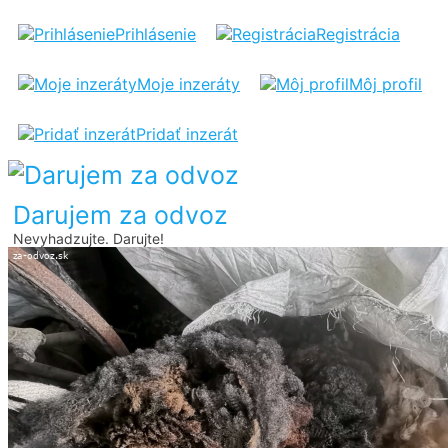
VLNA
Prihlásenie
Registrácia
Moje inzeráty
Môj profil
Pridať inzerát
Darujem za odvoz
Nevyhadzujte. Darujte!