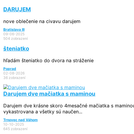
DARUJEM
nove oblečenie na civavu darujem
Bratislava III
09-06-2025
504 zobrazení
šteniatko
hľadám šteniatko do dvora na stráženie
Poprad
02-08-2026
36 zobrazení
Darujem dve mačiatka s maminou
Darujem dve krásne skoro 4mesačné mačiatka s maminou
vykastrovana a všetky sú naučen...
Trnovec nad Váhom
10-10-2025
645 zobrazení