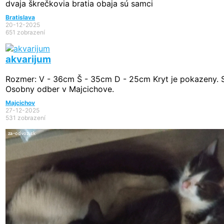
dvaja škrečkovia bratia obaja sú samci
Bratislava
20-12-2025
651 zobrazení
akvarijum
Rozmer: V - 36cm Š - 35cm D - 25cm Kryt je pokazeny. S
Osobny odber v Majcichove.
Majcichov
27-12-2025
531 zobrazení