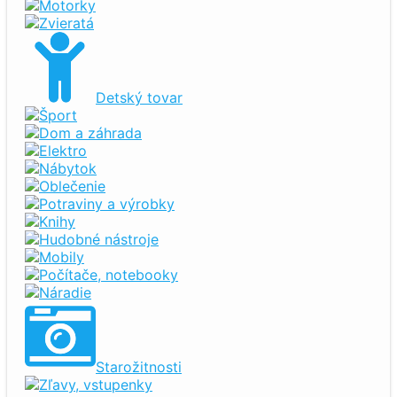
Motorky
Zvieratá
Detský tovar
Šport
Dom a záhrada
Elektro
Nábytok
Oblečenie
Potraviny a výrobky
Knihy
Hudobné nástroje
Mobily
Počítače, notebooky
Náradie
Starožitnosti
Zľavy, vstupenky