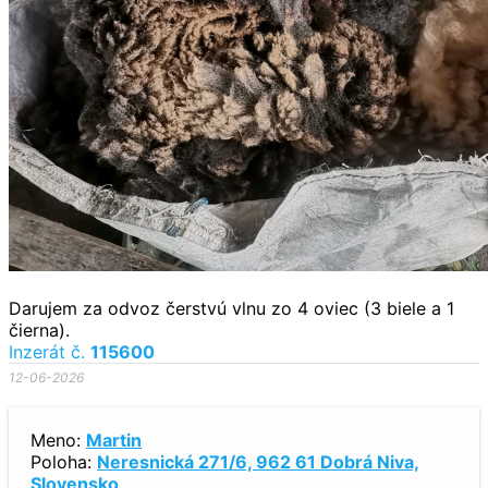
Darujem za odvoz čerstvú vlnu zo 4 oviec (3 biele a 1
čierna).
Inzerát č.
115600
12-06-2026
Meno:
Martin
Poloha:
Neresnická 271/6, 962 61 Dobrá Niva,
Slovensko