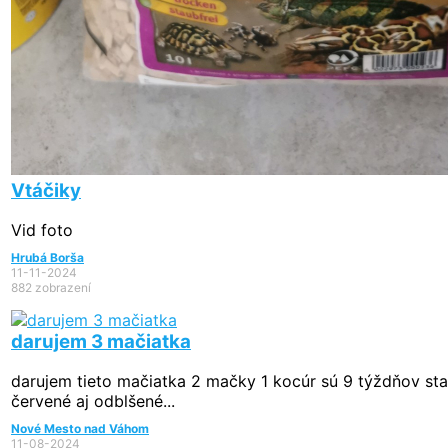
Vtáčiky
Vid foto
Hrubá Borša
11-11-2024
882 zobrazení
darujem 3 mačiatka
darujem tieto mačiatka 2 mačky 1 kocúr sú 9 týždňov st
červené aj odblšené...
Nové Mesto nad Váhom
11-08-2024