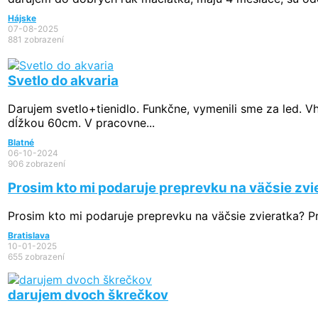
Hájske
07-08-2025
881 zobrazení
Svetlo do akvaria
Darujem svetlo+tienidlo. Funkčne, vymenili sme za led. 
dĺžkou 60cm. V pracovne...
Blatné
06-10-2024
906 zobrazení
Prosim kto mi podaruje preprevku na väčsie zvi
Prosim kto mi podaruje preprevku na väčsie zvieratka? 
Bratislava
10-01-2025
655 zobrazení
darujem dvoch škrečkov