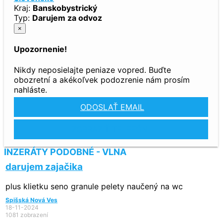
Kraj:
Banskobystrický
Typ:
Darujem za odvoz
×
Upozornenie!
Nikdy neposielajte peniaze vopred. Buďte
obozretní a akékoľvek podozrenie nám prosím
nahláste.
ODOSLAŤ EMAIL
ZOBRAZIŤ TELEFÓN
INZERÁTY PODOBNÉ - VLNA
darujem zajačika
plus klietku seno granule pelety naučený na wc
Spišská Nová Ves
18-11-2024
1081 zobrazení