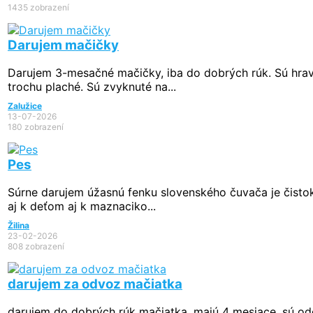
1435 zobrazení
Darujem mačičky
Darujem 3-mesačné mačičky, iba do dobrých rúk. Sú hra
trochu plaché. Sú zvyknuté na...
Zalužice
13-07-2026
180 zobrazení
Pes
Súrne darujem úžasnú fenku slovenského čuvača je čisto
aj k deťom aj k maznaciko...
Žilina
23-02-2026
808 zobrazení
darujem za odvoz mačiatka
darujem do dobrých rúk mačiatka, majú 4 mesiace, sú o