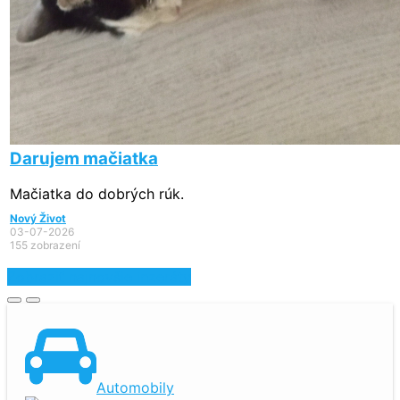
Darujem mačiatka
Mačiatka do dobrých rúk.
Nový Život
03-07-2026
155 zobrazení
Zobraziť najnovšie inzeráty
Automobily