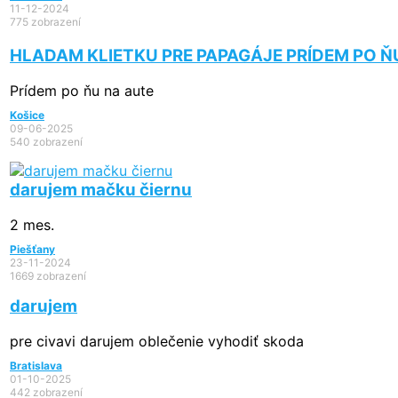
11-12-2024
775 zobrazení
HLADAM KLIETKU PRE PAPAGÁJE PRÍDEM PO Ň
Prídem po ňu na aute
Košice
09-06-2025
540 zobrazení
darujem mačku čiernu
2 mes.
Piešťany
23-11-2024
1669 zobrazení
darujem
pre civavi darujem oblečenie vyhodiť skoda
Bratislava
01-10-2025
442 zobrazení