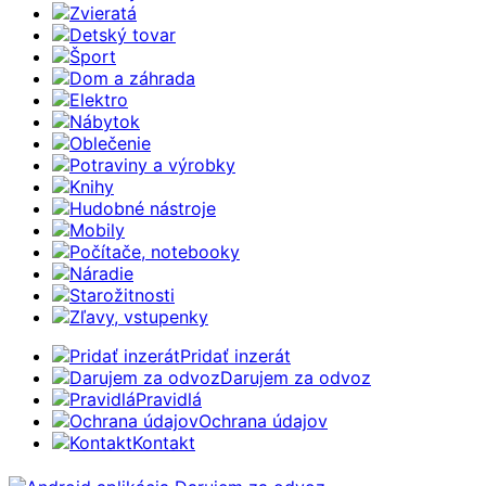
Zvieratá
Detský tovar
Šport
Dom a záhrada
Elektro
Nábytok
Oblečenie
Potraviny a výrobky
Knihy
Hudobné nástroje
Mobily
Počítače, notebooky
Náradie
Starožitnosti
Zľavy, vstupenky
Pridať inzerát
Darujem za odvoz
Pravidlá
Ochrana údajov
Kontakt