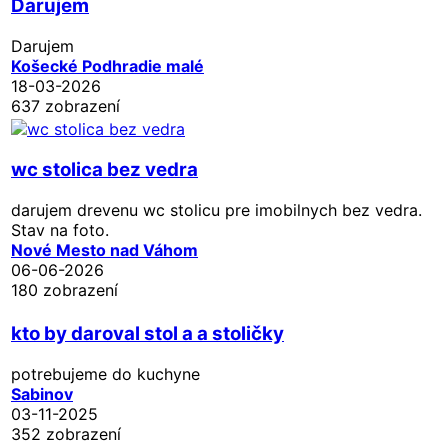
Darujem
Darujem
Košecké Podhradie malé
18-03-2026
637 zobrazení
wc stolica bez vedra
darujem drevenu wc stolicu pre imobilnych bez vedra.
Stav na foto.
Nové Mesto nad Váhom
06-06-2026
180 zobrazení
kto by daroval stol a a stoličky
potrebujeme do kuchyne
Sabinov
03-11-2025
352 zobrazení