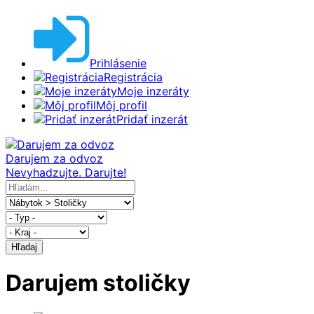
Prihlásenie
Registrácia
Moje inzeráty
Môj profil
Pridať inzerát
Darujem za odvoz
Nevyhadzujte. Darujte!
Hľadaj
Darujem stoličky