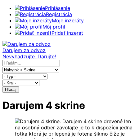
Prihlásenie
Registrácia
Moje inzeráty
Môj profil
Pridať inzerát
Darujem za odvoz
Nevyhadzujte. Darujte!
Hľadaj
Darujem 4 skrine