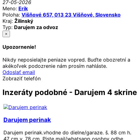
27-05-2026
Meno:
Erik
Poloha:
Višňové 657, 013 23 Višňové, Slovensko
Kraj:
Žilinský
Typ:
Darujem za odvoz
×
Upozornenie!
Nikdy neposielajte peniaze vopred. Buďte obozretní a
akékoľvek podozrenie nám prosím nahláste.
Odoslať email
Zobraziť telefón
Inzeráty podobné - Darujem 4 skrine
Darujem perinak
Darujem perinak.vhodne do dielne/garaze. š. 88 cm h.
47 cm v. 78 cm. Piste mail/whatsapp osobny odbe...