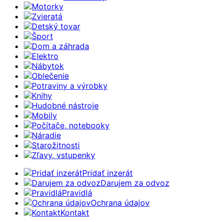
Motorky
Zvieratá
Detský tovar
Šport
Dom a záhrada
Elektro
Nábytok
Oblečenie
Potraviny a výrobky
Knihy
Hudobné nástroje
Mobily
Počítače, notebooky
Náradie
Starožitnosti
Zľavy, vstupenky
Pridať inzerát
Darujem za odvoz
Pravidlá
Ochrana údajov
Kontakt