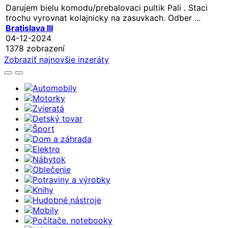
Darujem bielu komodu/prebalovaci pultik Pali . Staci
trochu vyrovnat kolajnicky na zasuvkach. Odber ...
Bratislava III
04-12-2024
1378 zobrazení
Zobraziť najnovšie inzeráty
Automobily
Motorky
Zvieratá
Detský tovar
Šport
Dom a záhrada
Elektro
Nábytok
Oblečenie
Potraviny a výrobky
Knihy
Hudobné nástroje
Mobily
Počítače, notebooky