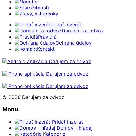
Náradie
Starožitnosti
Zľavy, vstupenky
Pridať inzerát
Darujem za odvoz
Pravidlá
Ochrana údajov
Kontakt
© 2026 Darujem za odvoz
Menu
Pridať inzerát
Domov - hľadaj
Kategórie