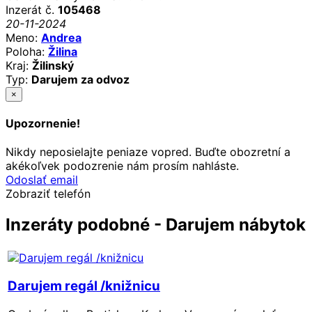
Inzerát č.
105468
20-11-2024
Meno:
Andrea
Poloha:
Žilina
Kraj:
Žilinský
Typ:
Darujem za odvoz
×
Upozornenie!
Nikdy neposielajte peniaze vopred. Buďte obozretní a
akékoľvek podozrenie nám prosím nahláste.
Odoslať email
Zobraziť telefón
Inzeráty podobné - Darujem nábytok
Darujem regál /knižnicu