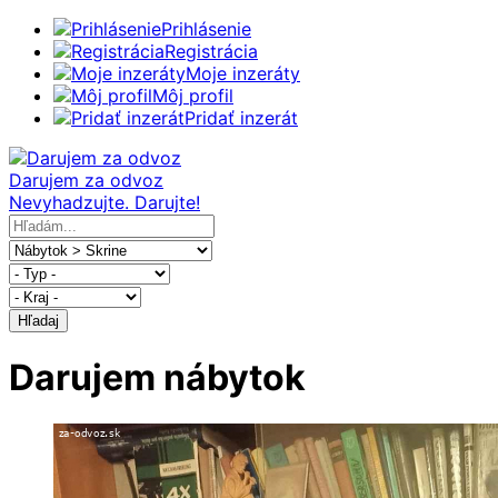
Prihlásenie
Registrácia
Moje inzeráty
Môj profil
Pridať inzerát
Darujem za odvoz
Nevyhadzujte. Darujte!
Hľadaj
Darujem nábytok