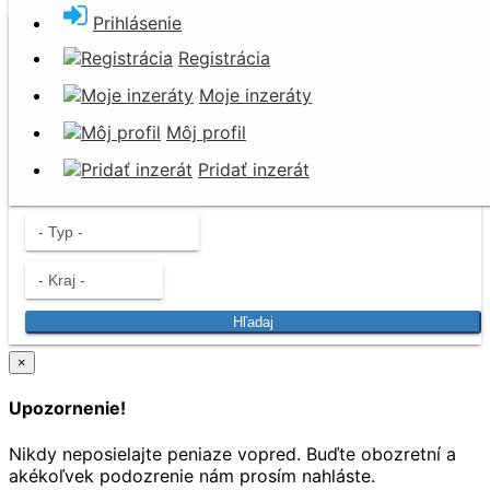
Prihlásenie
Darujem za odvoz
Registrácia
Nevyhadzujte. Darujte!
Moje inzeráty
Môj profil
Pridať inzerát
Hľadaj
×
Upozornenie!
Nikdy neposielajte peniaze vopred. Buďte obozretní a
akékoľvek podozrenie nám prosím nahláste.