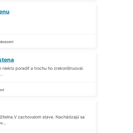
tenu
obrazení
 stena
ím niekto poradiť a trochu ho zrekonštruoval.
..
ení
ožítelna.V zachovalom stave. Nachádzajú sa
v...