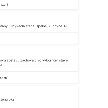
razení
ťany. Obývacia stena, spálne, kuchyne. N...
kovú zostavu zachovalú vo výbornom stave.
a ...
razení
tenu 5ks....