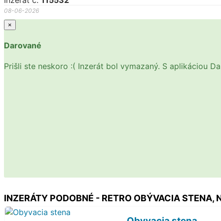
Inzerát č.
115532
08-06-2026
×
Darované
Prišli ste neskoro :( Inzerát bol vymazaný. S aplikáciou 
INZERÁTY PODOBNÉ - RETRO OBÝVACIA STENA,
Obyvacia stena