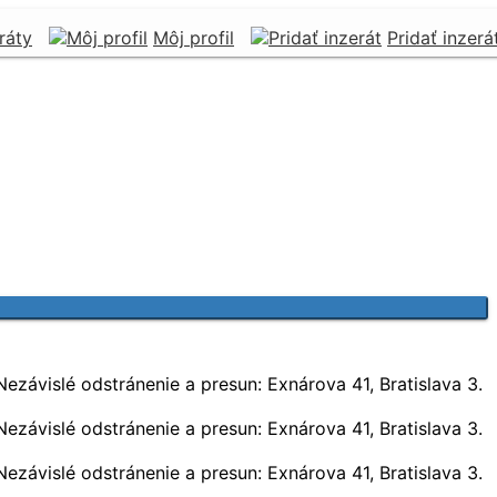
ráty
Môj profil
Pridať inzerá