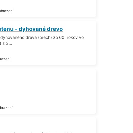
obrazení
stenu - dyhované drevo
 dyhovaného dreva (orech) zo 60. rokov vo
 z 3...
razení
brazení