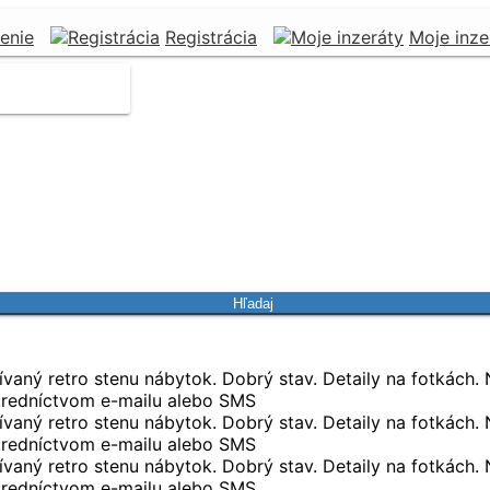
senie
Registrácia
Moje inze
Hľadaj