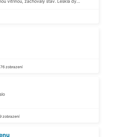
u vitrínou, zachovalý stav. Lesklá dy...
76 zobrazení
slo
9 zobrazení
tenu