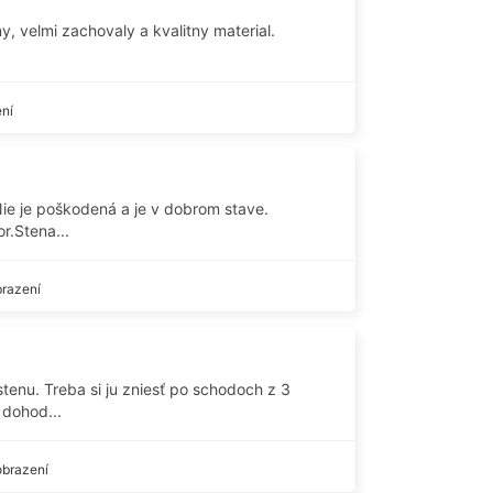
y, velmi zachovaly a kvalitny material.
ení
e je poškodená a je v dobrom stave.
r.Stena...
razení
enu. Treba si ju zniesť po schodoch z 3
dohod...
obrazení