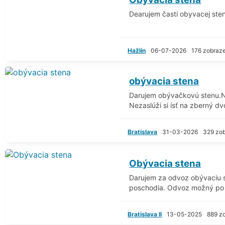
Dearujem časti obyvacej sten
Hažlín
06-07-2026
176 zobraz
obývacia stena
Darujem obývačkovú stenu.Ni
Nezaslúži si ísť na zberný dvo
Bratislava
31-03-2026
329 zob
Obývacia stena
Darujem za odvoz obývaciu st
poschodia. Odvoz možný po 
Bratislava II
13-05-2025
889 z