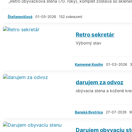
„Retro obývačková stena (70. roky), komplet zostava so skleneno
Štefanovičová
01-05-2026
152 zobrazení
Retro sekretár
Výborný stav
Kamenné Kosihy
01-03-2026
3
darujem za odvoz
obývacia stena a kožené kre
Banská Bystrica
27-07-2026
9
Darujem obyvaciu s