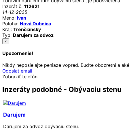
Zdravím darujem túto obývaciu stenu , je podsvietena
Inzerát č.
112621
14-12-2025
Meno:
Ivan
Poloha:
Nová Dubnica
Kraj:
Trenčiansky
Typ:
Darujem za odvoz
×
Upozornenie!
Nikdy neposielajte peniaze vopred. Buďte obozretní a ak
Odoslať email
Zobraziť telefón
Inzeráty podobné - Obývaciu stenu
Darujem
Darujem za odvoz obývaciu stenu.