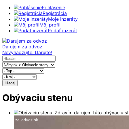
Prihlásenie
Registrácia
Moje inzeráty
Môj profil
Pridať inzerát
Darujem za odvoz
Nevyhadzujte. Darujte!
Hľadaj
Obývaciu stenu