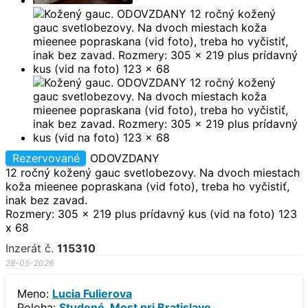
Rezervované
ODOVZDANY
12 ročný kožený gauc svetlobezovy. Na dvoch miestach
koža mieenee popraskana (vid foto), treba ho vyčistiť,
inak bez zavad.
Rozmery: 305 x 219 plus prídavný kus (vid na foto) 123
x 68
Inzerát č.
115310
28-05-2026
Meno:
Lucia Fulierova
Poloha:
Studené, Most pri Bratislave