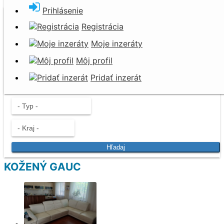
Prihlásenie
Darujem za odvoz
Registrácia
Nevyhadzujte. Darujte!
Moje inzeráty
Môj profil
Pridať inzerát
Hľadaj
KOŽENÝ GAUC