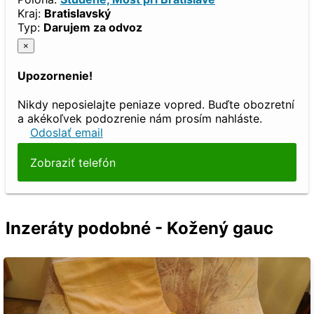
Kraj:
Bratislavský
Typ:
Darujem za odvoz
×
Upozornenie!
Nikdy neposielajte peniaze vopred. Buďte obozretní
a akékoľvek podozrenie nám prosím nahláste.
Odoslať email
Zobraziť telefón
Inzeráty podobné - Kožený gauc