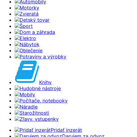
Automobily
Motorky
Zvieratá
Detský tovar
Šport
Dom a záhrada
Elektro
Nábytok
Oblečenie
Potraviny a výrobky
Knihy
Hudobné nástroje
Mobily
Počítače, notebooky
Náradie
Starožitnosti
Zľavy, vstupenky
Pridať inzerát
Darujem za odvoz