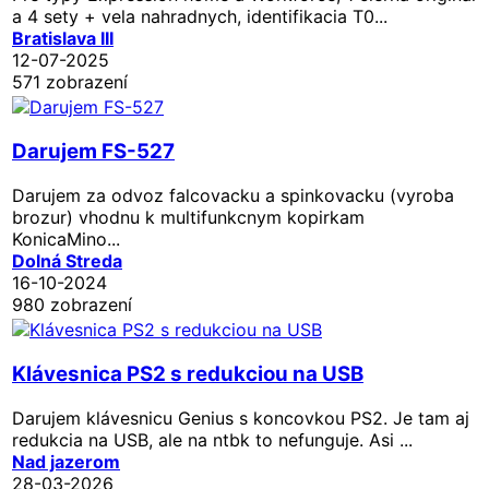
a 4 sety + vela nahradnych, identifikacia T0...
Bratislava III
12-07-2025
571 zobrazení
Darujem FS-527
Darujem za odvoz falcovacku a spinkovacku (vyroba
brozur) vhodnu k multifunkcnym kopirkam
KonicaMino...
Dolná Streda
16-10-2024
980 zobrazení
Klávesnica PS2 s redukciou na USB
Darujem klávesnicu Genius s koncovkou PS2. Je tam aj
redukcia na USB, ale na ntbk to nefunguje. Asi ...
Nad jazerom
28-03-2026