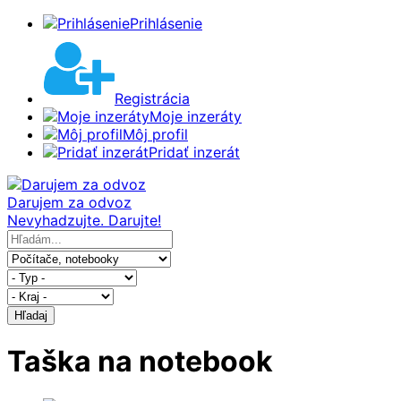
Prihlásenie
Registrácia
Moje inzeráty
Môj profil
Pridať inzerát
Darujem za odvoz
Nevyhadzujte. Darujte!
Hľadaj
Taška na notebook