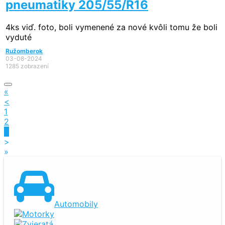
pneumatiky 205/55/R16
4ks viď. foto, boli vymenené za nové kvôli tomu že boli
vyduté
Ružomberok
03-08-2024
1285 zobrazení
«
<
1
2
3
>
»
Automobily
Motorky
Zvieratá