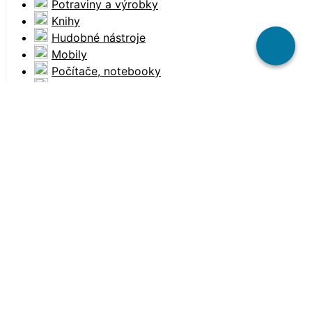
Potraviny a výrobky
Knihy
Hudobné nástroje
Mobily
Počítače, notebooky
Náradie
Starožitnosti
Zľavy, vstupenky
Pridať inzerát
Darujem za odvoz
Pravidlá
Ochrana údajov
Kontakt