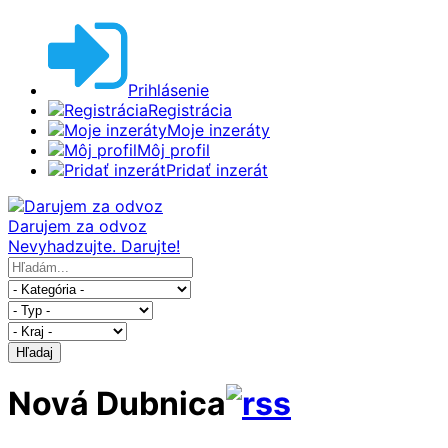
Prihlásenie
Registrácia
Moje inzeráty
Môj profil
Pridať inzerát
Darujem za odvoz
Nevyhadzujte. Darujte!
Hľadaj
Nová Dubnica