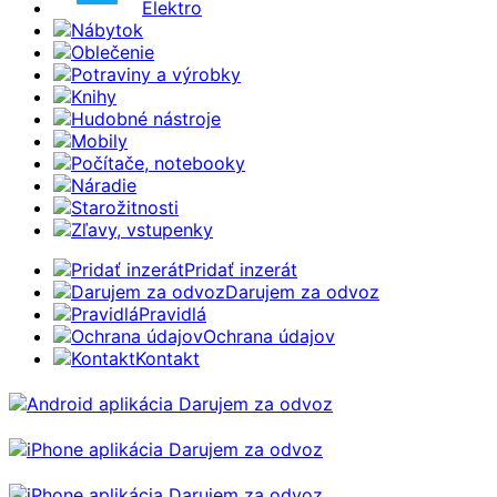
Elektro
Nábytok
Oblečenie
Potraviny a výrobky
Knihy
Hudobné nástroje
Mobily
Počítače, notebooky
Náradie
Starožitnosti
Zľavy, vstupenky
Pridať inzerát
Darujem za odvoz
Pravidlá
Ochrana údajov
Kontakt