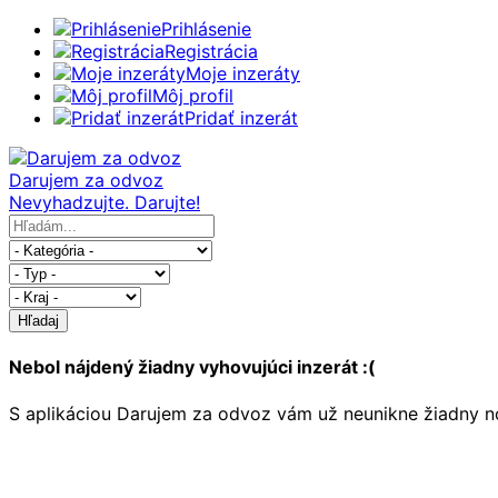
Prihlásenie
Registrácia
Moje inzeráty
Môj profil
Pridať inzerát
Darujem za odvoz
Nevyhadzujte. Darujte!
Hľadaj
Nebol nájdený žiadny vyhovujúci inzerát :(
S aplikáciou Darujem za odvoz vám už neunikne žiadny no