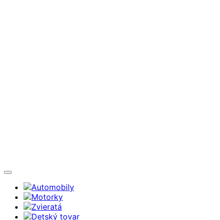
Automobily
Motorky
Zvieratá
Detský tovar