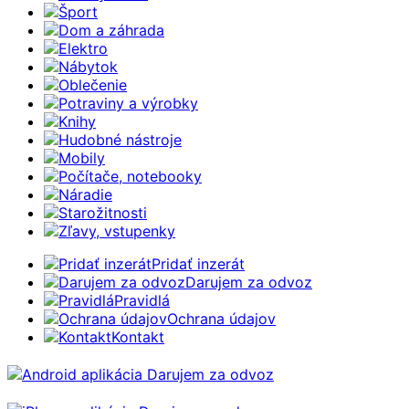
Šport
Dom a záhrada
Elektro
Nábytok
Oblečenie
Potraviny a výrobky
Knihy
Hudobné nástroje
Mobily
Počítače, notebooky
Náradie
Starožitnosti
Zľavy, vstupenky
Pridať inzerát
Darujem za odvoz
Pravidlá
Ochrana údajov
Kontakt