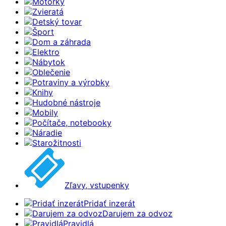
Motorky
Zvieratá
Detský tovar
Šport
Dom a záhrada
Elektro
Nábytok
Oblečenie
Potraviny a výrobky
Knihy
Hudobné nástroje
Mobily
Počítače, notebooky
Náradie
Starožitnosti
Zľavy, vstupenky
Pridať inzerát
Darujem za odvoz
Pravidlá