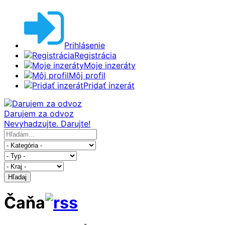
Prihlásenie
Registrácia
Moje inzeráty
Môj profil
Pridať inzerát
Darujem za odvoz
Nevyhadzujte. Darujte!
Hľadaj
Čaňa