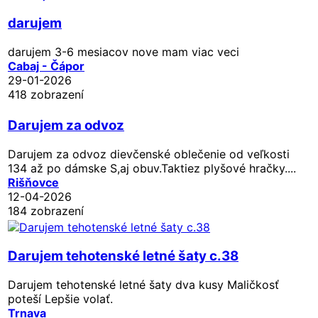
darujem
darujem 3-6 mesiacov nove mam viac veci
Cabaj - Čápor
29-01-2026
418 zobrazení
Darujem za odvoz
Darujem za odvoz dievčenské oblečenie od veľkosti
134 až po dámske S,aj obuv.Taktiez plyšové hračky....
Rišňovce
12-04-2026
184 zobrazení
Darujem tehotenské letné šaty c.38
Darujem tehotenské letné šaty dva kusy Maličkosť
poteší Lepšie volať.
Trnava