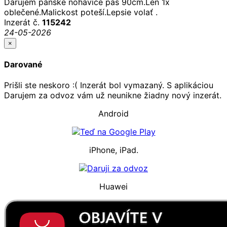
Darujem pánske nohavice pas 90cm.Len 1x
oblečené.Malickost poteší.Lepsie volať .
Inzerát č.
115242
24-05-2026
×
Darované
Prišli ste neskoro :( Inzerát bol vymazaný. S aplikáciou
Darujem za odvoz vám už neunikne žiadny nový inzerát.
Android
iPhone, iPad.
Huawei