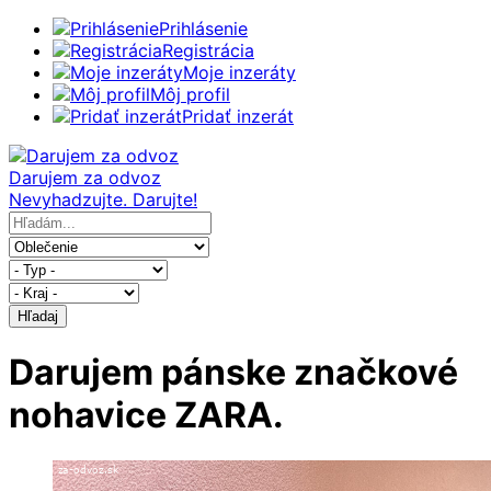
Prihlásenie
Registrácia
Moje inzeráty
Môj profil
Pridať inzerát
Darujem za odvoz
Nevyhadzujte. Darujte!
Hľadaj
Darujem pánske značkové
nohavice ZARA.