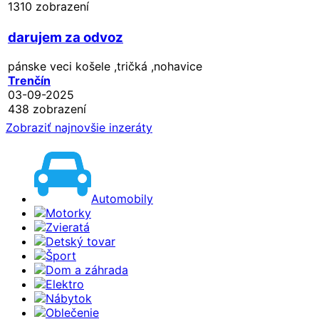
1310 zobrazení
darujem za odvoz
pánske veci košele ,tričká ,nohavice
Trenčín
03-09-2025
438 zobrazení
Zobraziť najnovšie inzeráty
Automobily
Motorky
Zvieratá
Detský tovar
Šport
Dom a záhrada
Elektro
Nábytok
Oblečenie