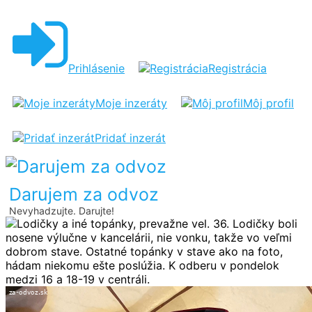
LODIČKY
A
INÉ
Prihlásenie
Registrácia
TOPÁNKY,
PREVAŽNE
Moje inzeráty
Môj profil
VEL.
Pridať inzerát
36
Darujem za odvoz
Nevyhadzujte. Darujte!