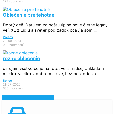
278 zobrazení
Oblečenie pre tehotné
Dobrý deň. Darujem za poštu úplne nové čierne legíny
veľ. XL z Lidlu a sveter pod zadok cca /ja som ...
Prešov
23-08-2024
933 zobrazení
rozne oblecenie
darujem vsetko co je na foto, vel.s, radsej prikladam
mierku. vsetko v dobrom stave, bez poskodenia....
Senec
21-07-2025
636 zobrazení
Zobraziť najnovšie inzeráty