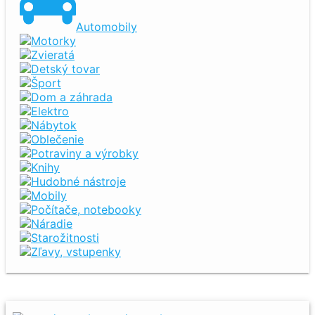
Automobily
Motorky
Zvieratá
Detský tovar
Šport
Dom a záhrada
Elektro
Nábytok
Oblečenie
Potraviny a výrobky
Knihy
Hudobné nástroje
Mobily
Počítače, notebooky
Náradie
Starožitnosti
Zľavy, vstupenky