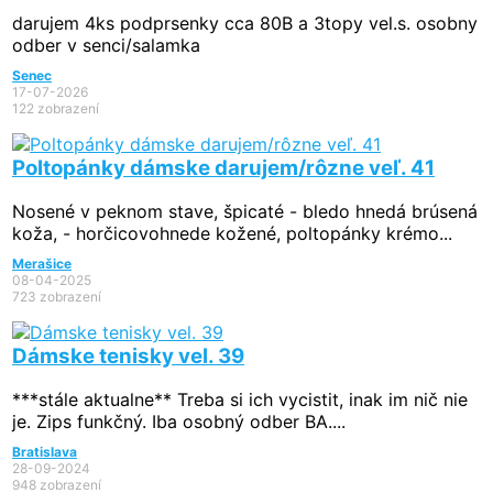
darujem 4ks podprsenky cca 80B a 3topy vel.s. osobny
odber v senci/salamka
Senec
17-07-2026
122 zobrazení
Poltopánky dámske darujem/rôzne veľ. 41
Nosené v peknom stave, špicaté - bledo hnedá brúsená
koža, - horčicovohnede kožené, poltopánky krémo...
Merašice
08-04-2025
723 zobrazení
Dámske tenisky vel. 39
***stále aktualne** Treba si ich vycistit, inak im nič nie
je. Zips funkčný. Iba osobný odber BA....
Bratislava
28-09-2024
948 zobrazení