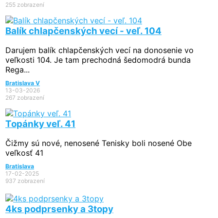
255 zobrazení
Balík chlapčenských vecí - veľ. 104
Darujem balík chlapčenských vecí na donosenie vo
veľkosti 104. Je tam prechodná šedomodrá bunda
Rega...
Bratislava V
13-03-2026
267 zobrazení
Topánky veľ. 41
Čižmy sú nové, nenosené Tenisky boli nosené Obe
veľkosť 41
Bratislava
17-02-2025
937 zobrazení
4ks podprsenky a 3topy