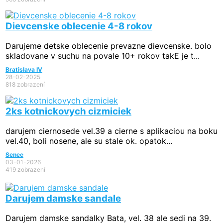
Dievcenske oblecenie 4-8 rokov
Darujeme detske oblecenie prevazne dievcenske. bolo
skladovane v suchu na povale 10+ rokov takE je t...
Bratislava IV
28-02-2025
818 zobrazení
2ks kotnickovych cizmiciek
darujem ciernosede vel.39 a cierne s aplikaciou na boku
vel.40, boli nosene, ale su stale ok. opatok...
Senec
03-01-2026
419 zobrazení
Darujem damske sandale
Darujem damske sandalky Bata, vel. 38 ale sedi na 39.