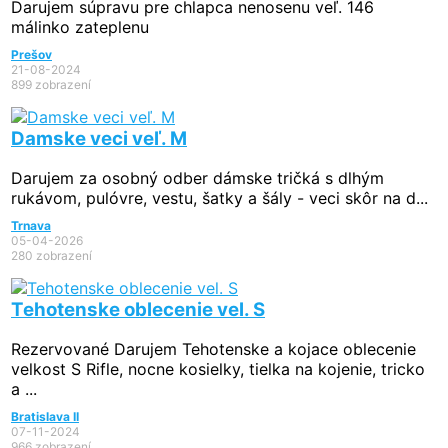
Darujem súpravu pre chlapca nenosenu veľ. 146
málinko zateplenu
Prešov
21-08-2024
899 zobrazení
Damske veci veľ. M
Darujem za osobný odber dámske tričká s dlhým
rukávom, pulóvre, vestu, šatky a šály - veci skôr na d...
Trnava
05-04-2026
280 zobrazení
Tehotenske oblecenie vel. S
Rezervované
Darujem Tehotenske a kojace oblecenie
velkost S Rifle, nocne kosielky, tielka na kojenie, tricko
a ...
Bratislava II
07-11-2024
966 zobrazení