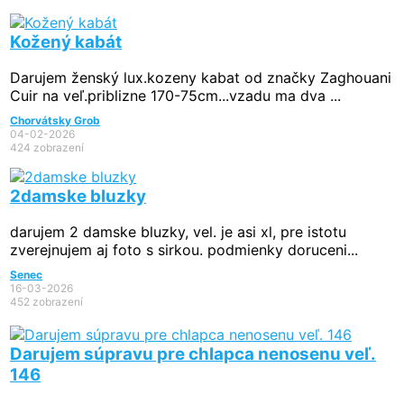
Kožený kabát
Darujem ženský lux.kozeny kabat od značky Zaghouani
Cuir na veľ.priblizne 170-75cm...vzadu ma dva ...
Chorvátsky Grob
04-02-2026
424 zobrazení
2damske bluzky
darujem 2 damske bluzky, vel. je asi xl, pre istotu
zverejnujem aj foto s sirkou. podmienky doruceni...
Senec
16-03-2026
452 zobrazení
Darujem súpravu pre chlapca nenosenu veľ.
146