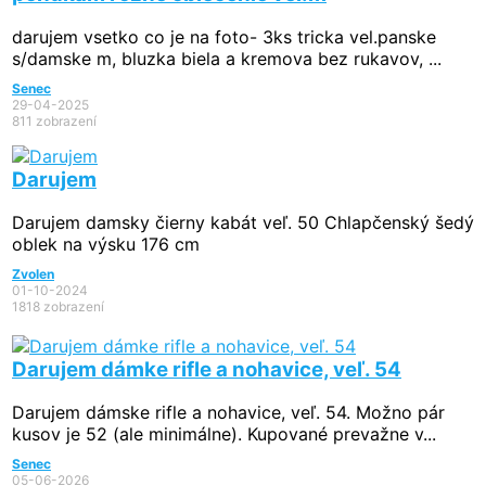
darujem vsetko co je na foto- 3ks tricka vel.panske
s/damske m, bluzka biela a kremova bez rukavov, ...
Senec
29-04-2025
811 zobrazení
Darujem
Darujem damsky čierny kabát veľ. 50 Chlapčenský šedý
oblek na výsku 176 cm
Zvolen
01-10-2024
1818 zobrazení
Darujem dámke rifle a nohavice, veľ. 54
Darujem dámske rifle a nohavice, veľ. 54. Možno pár
kusov je 52 (ale minimálne). Kupované prevažne v...
Senec
05-06-2026