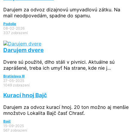
Darujem za odvoz dizajnovú umyvadlovú zátku. Na
mail neodpovedám, spadne do spamu.
Podolie
08-02-2026
337 zobrazení
Darujem dvere
Dvere sú použité, dlho stáli v pivnici. Aktuálne sú
zaprášené, treba ich umyť Na strane, kde nie j...
Bratislava III
27-05-2025
1049 zobrazení
Kurací hnoj Bajč
Darujem za odvoz kurací hnoj. 20 ton možno aj menšie
množstvo Lokalita Bajč časť Chrasť.
Bajč
15-09-2025
567 zobrazení