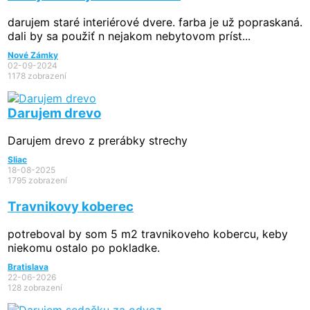
darujem staré interiérové dvere. farba je už popraskaná.
dali by sa použiť n nejakom nebytovom príst...
Nové Zámky
02-09-2024
1178 zobrazení
Darujem drevo
Darujem drevo z prerábky strechy
Sliac
18-08-2025
1795 zobrazení
Travnikovy koberec
potreboval by som 5 m2 travnikoveho kobercu, keby
niekomu ostalo po pokladke.
Bratislava
22-06-2026
128 zobrazení