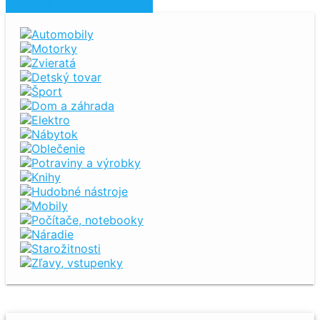
Zobraziť najnovšie inzeráty
Automobily
Motorky
Zvieratá
Detský tovar
Šport
Dom a záhrada
Elektro
Nábytok
Oblečenie
Potraviny a výrobky
Knihy
Hudobné nástroje
Mobily
Počítače, notebooky
Náradie
Starožitnosti
Zľavy, vstupenky