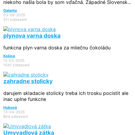
niekoho našla bola by som vďačná. Západné Slovensk...
Galanta
03-06-2025
511 zobrazení
plynova varna doska
funkcna plyn varna doska za mliečnu čokoládu
Košice
12-03-2025
1041 zobrazení
zahradne stolicky
darujem skladacie stolicky treba ich trosku pocistit ale
inac uplne funkcne
Hubová
13-04-2025
804 zobrazení
Umyvadlová zátka