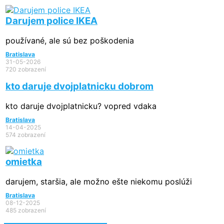
Darujem police IKEA
používané, ale sú bez poškodenia
Bratislava
31-05-2026
720 zobrazení
kto daruje dvojplatnicku dobrom
kto daruje dvojplatnicku? vopred vdaka
Bratislava
14-04-2025
574 zobrazení
omietka
darujem, staršia, ale možno ešte niekomu poslúži
Bratislava
08-12-2025
485 zobrazení