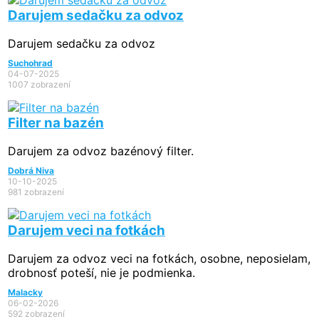
Darujem sedačku za odvoz
Darujem sedačku za odvoz
Suchohrad
04-07-2025
1007 zobrazení
Filter na bazén
Darujem za odvoz bazénový filter.
Dobrá Niva
10-10-2025
981 zobrazení
Darujem veci na fotkách
Darujem za odvoz veci na fotkách, osobne, neposielam,
drobnosť poteší, nie je podmienka.
Malacky
06-02-2026
592 zobrazení