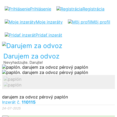
PAPLÓN
Prihlásenie
Registrácia
Moje inzeráty
Môj profil
Pridať inzerát
Darujem za odvoz
Nevyhadzujte. Darujte!
darujem za odvoz pérový paplón
Inzerát č.
110115
24-07-2025