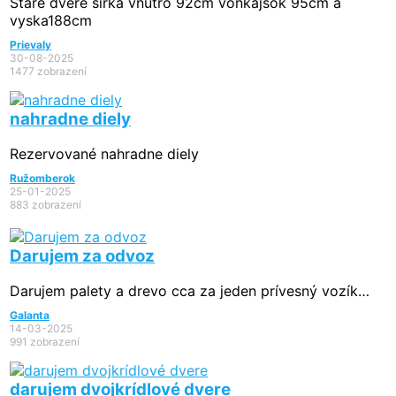
Stare dvere sirka vnutro 92cm vonkajsok 95cm a
vyska188cm
Prievaly
30-08-2025
1477 zobrazení
nahradne diely
Rezervované
nahradne diely
Ružomberok
25-01-2025
883 zobrazení
Darujem za odvoz
Darujem palety a drevo cca za jeden prívesný vozík…
Galanta
14-03-2025
991 zobrazení
darujem dvojkrídlové dvere