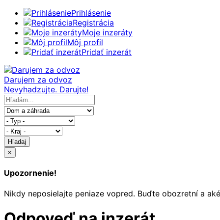
Prihlásenie
Registrácia
Moje inzeráty
Môj profil
Pridať inzerát
Darujem za odvoz
Nevyhadzujte. Darujte!
Hľadaj
×
Upozornenie!
Nikdy neposielajte peniaze vopred. Buďte obozretní a ak
Odpoveď na inzerát