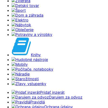
Zvieratá
Detský tovar
Šport
Dom a záhrada
Elektro
Nábytok
Oblečenie
Potraviny a výrobky
Knihy
Hudobné nástroje
Mobily
Počítače, notebooky
Náradie
Starožitnosti
Zľavy, vstupenky
Pridať inzerát
Darujem za odvoz
Pravidlá
Ochrana údajov