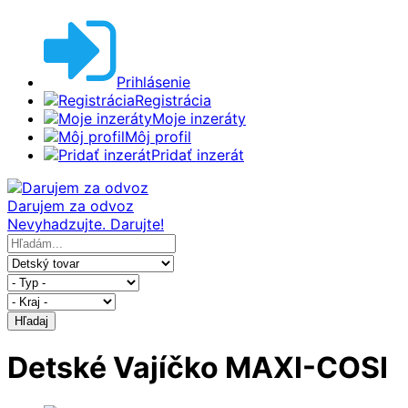
Prihlásenie
Registrácia
Moje inzeráty
Môj profil
Pridať inzerát
Darujem za odvoz
Nevyhadzujte. Darujte!
Hľadaj
Detské Vajíčko MAXI-COSI