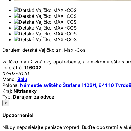
Darujem detské Vajíčko zn. Maxi-Cosi
vajíčko má už známky opotrebenia, ale niekomu ešte s ur
Inzerát č.
116032
07-07-2026
Meno:
Balu
Poloha:
Námestie svätého Štefana 1102/1, 941 10 Tvrdo
Kraj:
Nitriansky
Typ:
Darujem za odvoz
×
Upozornenie!
Nikdy neposielajte peniaze vopred. Buďte obozretní a ak