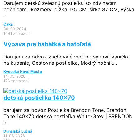
Darujem detskú železnú postieľku so zdvíhacími
bočnicami. Rozmery: dĺžka 175 CM, šírka 87 CM, výška
...
Čaka
30-09-2024
1041 zobrazení
Výbava pre bábätká a batoľatá
Darujem za odvoz zachovalé veci po synovi: Vanička
na kúpanie, Cestovná postieľka, Modrý nočník...
Kysucké Nové Mesto
14-05-2026
173 zobrazení
detská postieľka 140x70
darujem za odvoz Postielka Brendon Tone. Brendon
Tone 140x70 detská postieľka White-Grey | BRENDON
h...
Dunajská Lužná
11-06-2026