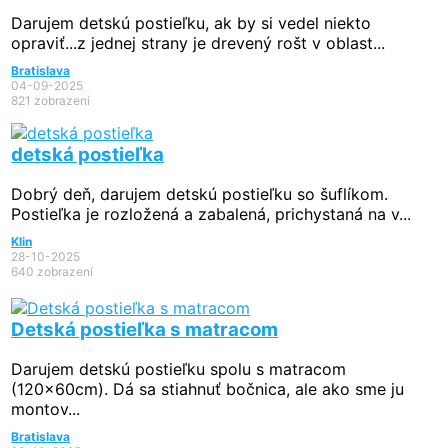
Darujem detskú postieľku, ak by si vedel niekto
opraviť...z jednej strany je drevený rošt v oblast...
Bratislava
04-09-2025
821 zobrazení
detská postieľka
Dobrý deň, darujem detskú postieľku so šuflíkom.
Postieľka je rozložená a zabalená, prichystaná na v...
Klin
28-10-2025
640 zobrazení
Detská postieľka s matracom
Darujem detskú postieľku spolu s matracom
(120x60cm). Dá sa stiahnuť bočnica, ale ako sme ju
montov...
Bratislava