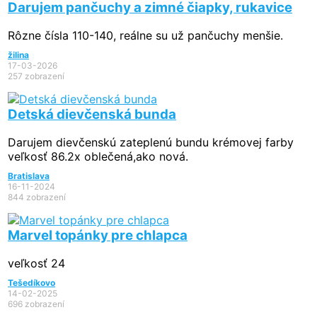
Darujem pančuchy a zimné čiapky, rukavice
Rôzne čísla 110-140, reálne su už pančuchy menšie.
žilina
17-03-2026
257 zobrazení
Detská dievčenská bunda
Darujem dievčenskú zateplenú bundu krémovej farby
veľkosť 86.2x oblečená,ako nová.
Bratislava
16-11-2024
844 zobrazení
Marvel topánky pre chlapca
veľkosť 24
Tešedíkovo
14-02-2025
696 zobrazení