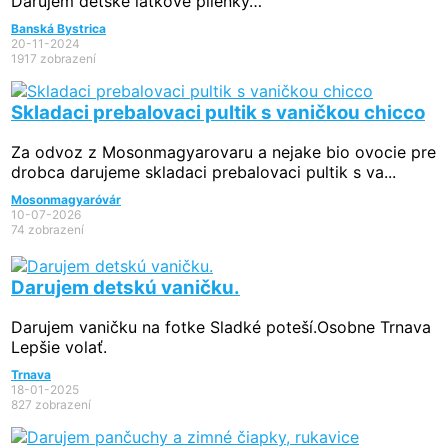
Darujem detske latkove plienky…
Banská Bystrica
20-11-2024
1917 zobrazení
Skladaci prebalovaci pultik s vaničkou chicco
Za odvoz z Mosonmagyarovaru a nejake bio ovocie pre
drobca darujeme skladaci prebalovaci pultik s va...
Mosonmagyaróvár
10-07-2026
74 zobrazení
Darujem detskú vaničku.
Darujem vaničku na fotke Sladké poteší.Osobne Trnava
Lepšie volať.
Trnava
18-01-2025
827 zobrazení