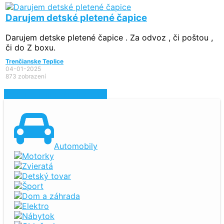
Darujem detské pletené čapice
Darujem detske pletené čapice . Za odvoz , či poštou ,
či do Z boxu.
Trenčianske Teplice
04-01-2025
873 zobrazení
Zobraziť najnovšie inzeráty
Automobily
Motorky
Zvieratá
Detský tovar
Šport
Dom a záhrada
Elektro
Nábytok