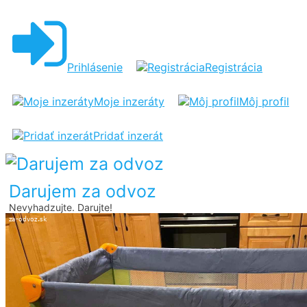
CESTOVNÁ
POSTIEĽKA
Prihlásenie
Registrácia
Moje inzeráty
Môj profil
Pridať inzerát
Darujem za odvoz
Nevyhadzujte. Darujte!