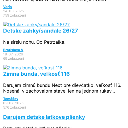
Varín
24-03-2025
759 zobrazení
Detske zabky/sandale 26/27
Na sirsiu nohu. Oo Petrzalka.
Bratislava V
18-07-2026
69 zobrazení
Zimna bunda, veľkosť 116
Darujem zimnú bundu Next pre dievčatko, veľkosť 116.
Nosená, v zachovalom stave, len na jednom rukáv...
Tomášov
09-07-2025
576 zobrazení
Darujem detske latkove plienky