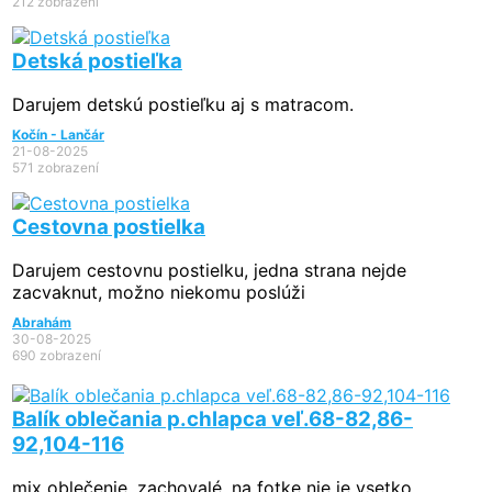
212 zobrazení
Detská postieľka
Darujem detskú postieľku aj s matracom.
Kočín - Lančár
21-08-2025
571 zobrazení
Cestovna postielka
Darujem cestovnu postielku, jedna strana nejde
zacvaknut, možno niekomu poslúži
Abrahám
30-08-2025
690 zobrazení
Balík oblečania p.chlapca veľ.68-82,86-
92,104-116
mix oblečenie, zachovalé, na fotke nie je vsetko