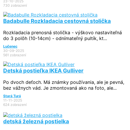
23-10-2025
730 zobrazení
Badabulle Rozkladacia cestovná stolička
Rozkladacia prenosná stolička - výškovo nastaviteľná
do 3 polôh (10-14cm) - odnímateľný pultík, kt...
Lučenec
30-09-2025
561 zobrazení
Detská postieľka IKEA Gulliver
Po dvoch deťoch. Má známky používania, ale je pevná,
bez vážnych vád. Je zmontovaná ako na foto, ale...
Stará Turá
11-11-2025
624 zobrazení
detská železná postielka