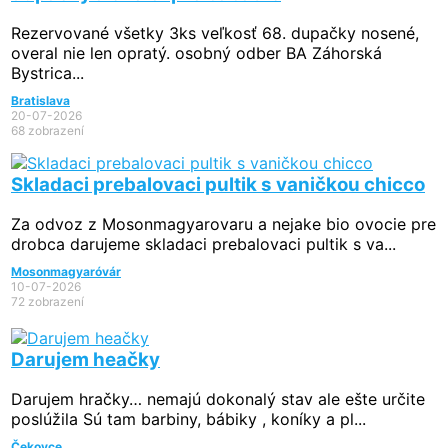
Rezervované
všetky 3ks veľkosť 68. dupačky nosené,
overal nie len opratý. osobný odber BA Záhorská
Bystrica...
Bratislava
20-07-2026
68 zobrazení
Skladaci prebalovaci pultik s vaničkou chicco
Za odvoz z Mosonmagyarovaru a nejake bio ovocie pre
drobca darujeme skladaci prebalovaci pultik s va...
Mosonmagyaróvár
10-07-2026
72 zobrazení
Darujem heačky
Darujem hračky… nemajú dokonalý stav ale ešte určite
poslúžila Sú tam barbiny, bábiky , koníky a pl...
Čekovce