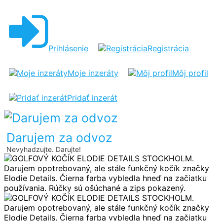
GOLFOVÝ
KOČÍK
ELODIE
Prihlásenie
Registrácia
DETAILS
STOCKHOLM
Moje inzeráty
Môj profil
Pridať inzerát
Darujem za odvoz
Nevyhadzujte. Darujte!