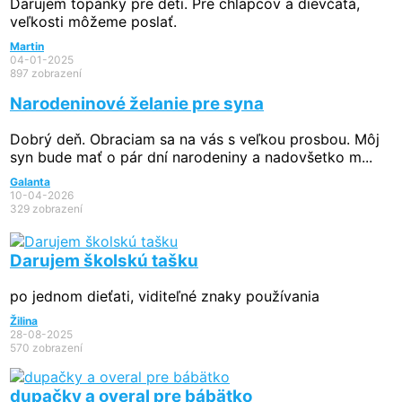
Darujem topánky pre deti. Pre chlapcov a dievčatá,
veľkosti môžeme poslať.
Martin
04-01-2025
897 zobrazení
Narodeninové želanie pre syna
Dobrý deň. Obraciam sa na vás s veľkou prosbou. Môj
syn bude mať o pár dní narodeniny a nadovšetko m...
Galanta
10-04-2026
329 zobrazení
Darujem školskú tašku
po jednom dieťati, viditeľné znaky používania
Žilina
28-08-2025
570 zobrazení
dupačky a overal pre bábätko