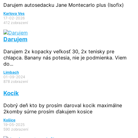
Darujem autosedacku Jane Montecarlo plus (Isofix)
Karlova Ves
17-02-2026
412 zobrazení
Darujem
Darujem 2x kopacky veľkosť 30, 2x tenisky pre
chlapca. Banany nás potesia, nie je podmienka. Viem
do...
Limbach
01-09-2024
878 zobrazení
Kocik
Dobrý deň kto by prosím daroval kocik maximálne
2komby súrne prosím ďakujem kosice
Košice
19-05-2025
590 zobrazení