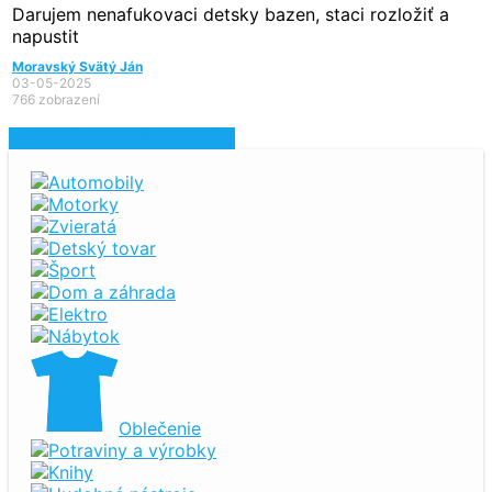
Darujem nenafukovaci detsky bazen, staci rozložiť a
napustit
Moravský Svätý Ján
03-05-2025
766 zobrazení
Zobraziť najnovšie inzeráty
Automobily
Motorky
Zvieratá
Detský tovar
Šport
Dom a záhrada
Elektro
Nábytok
Oblečenie
Potraviny a výrobky
Knihy