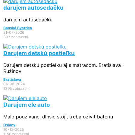
darujem autosedačku
darujem autosedačku
Banská Bystrica
21-07-2026
393 zobrazení
Darujem detskú postieľku
Darujem detskú postieľku aj s matracom. Bratislava -
Ružinov
Bratislava
06-08-2024
1395 zobrazení
Darujem ele auto
Malo pouzivane, dlhsie stoji, treba ozivit bateriu
Oslany
10-12-2025
1156 zobrazení