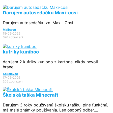
Darujem autosedačku Maxi-cosi
Darujem autosedačku zn. Maxi- Cosi
Malinovo
15-09-2025
626 zobrazení
kufriky kuniboo
darujem 2 kufriky kuniboo z kartona. nikdy nevoli
hrane.
Sokolovce
17-05-2026
206 zobrazení
Školská taška Minecraft
Darujem 3 roky používanú školskú tašku, plne funkčnú,
má malé známky používania. Len osobný odber....