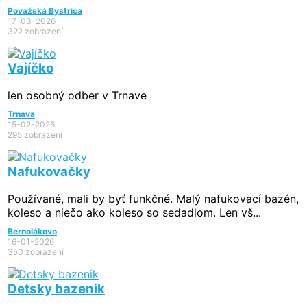
Považská Bystrica
17-03-2026
322 zobrazení
Vajíčko
len osobný odber v Trnave
Trnava
15-02-2026
295 zobrazení
Nafukovačky
Používané, mali by byť funkčné. Malý nafukovací bazén,
koleso a niečo ako koleso so sedadlom. Len vš...
Bernolákovo
16-01-2026
350 zobrazení
Detsky bazenik