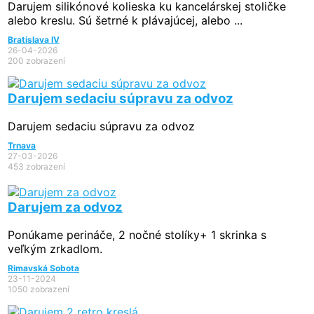
Darujem silikónové kolieska ku kancelárskej stoličke
alebo kreslu. Sú šetrné k plávajúcej, alebo ...
Bratislava IV
26-04-2026
200 zobrazení
Darujem sedaciu súpravu za odvoz
Darujem sedaciu súpravu za odvoz
Trnava
27-03-2026
453 zobrazení
Darujem za odvoz
Ponúkame perináče, 2 nočné stolíky+ 1 skrinka s
veľkým zrkadlom.
Rimavská Sobota
23-11-2024
1050 zobrazení