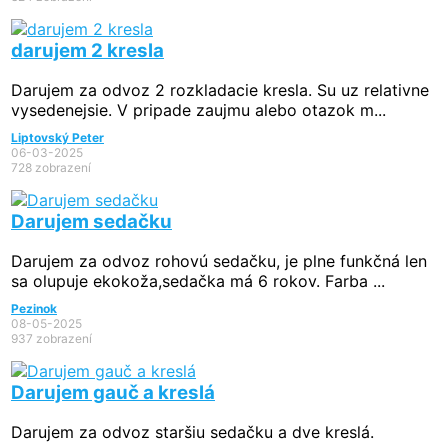
darujem 2 kresla
Darujem za odvoz 2 rozkladacie kresla. Su uz relativne
vysedenejsie. V pripade zaujmu alebo otazok m...
Liptovský Peter
06-03-2025
728 zobrazení
Darujem sedačku
Darujem za odvoz rohovú sedačku, je plne funkčná len
sa olupuje ekokoža,sedačka má 6 rokov. Farba ...
Pezinok
08-05-2025
937 zobrazení
Darujem gauč a kreslá
Darujem za odvoz staršiu sedačku a dve kreslá.