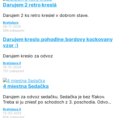
Darujem 2 retro kreslá
Darujem 2 ks retro kresiel v dobrom stave.
Bratislava
08-11-2025
506 zobrazení
Darujem kreslo,pohodlne,bordovy kockovany
vzor :)
Darujem kreslo za odvoz
Bratislava II
18-10-2024
757 zobrazení
4 miestna Sedačka
Darujem za odvoz sedačku. Sedačka je bez fľakov.
Treba si ju zniesť po schodoch z 3. poschodia. Odvo...
Bratislava II
13-05-2025
824 zobrazení