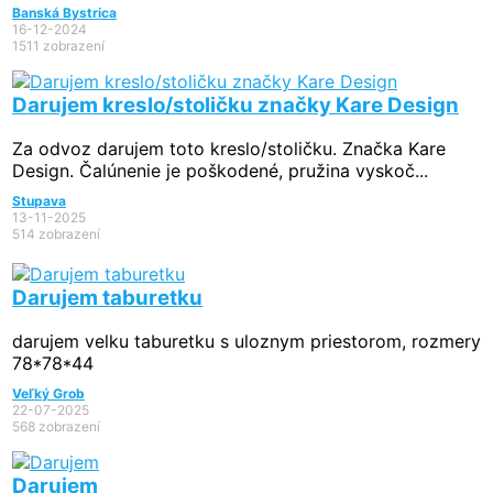
Banská Bystrica
16-12-2024
1511 zobrazení
Darujem kreslo/stoličku značky Kare Design
Za odvoz darujem toto kreslo/stoličku. Značka Kare
Design. Čalúnenie je poškodené, pružina vyskoč...
Stupava
13-11-2025
514 zobrazení
Darujem taburetku
darujem velku taburetku s uloznym priestorom, rozmery
78*78*44
Veľký Grob
22-07-2025
568 zobrazení
Darujem