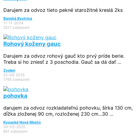
Darujem za odvoz tieto pekné starožitné kreslá 2ks
Banská Bystrica
11-11-2024
2517 zobrazení
Rohový koženy gauc
Darujem za odvoz rohový gauč kto prvý príde berie.
Treba si ho zniesť z 3 poschodia. Gauč sa dá dať ...
Zvolen
22-08-2025
1765 zobrazení
pohovka
darujem za odvoz rozkladateľnú pohovku, šírka 130 cm,
dĺžka zloženej 90 cm, rozloženej 230 cm...30 ...
Kysucké Nové Mesto
30-05-2025
651 zobrazení