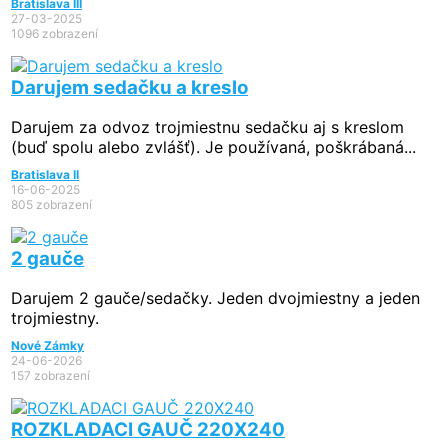
Bratislava III
27-03-2025
1096 zobrazení
Darujem sedačku a kreslo
Darujem za odvoz trojmiestnu sedačku aj s kreslom
(buď spolu alebo zvlášť). Je používaná, poškrábaná...
Bratislava II
16-06-2025
805 zobrazení
2 gauče
Darujem 2 gauče/sedačky. Jeden dvojmiestny a jeden
trojmiestny.
Nové Zámky
24-06-2026
157 zobrazení
ROZKLADACI GAUČ 220X240