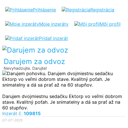
DARUJEM
Prihlásenie
Registrácia
POHOVKU
Moje inzeráty
Môj profil
Pridať inzerát
Darujem za odvoz
Nevyhadzujte. Darujte!
Darujem dvojmiestnu sedačku Ektorp vo veľmi dobrom
stave. Kvalitný poťah. Je snimatelny a dá sa prať až na
60 stupňov.
Inzerát č.
109815
07-07-2025