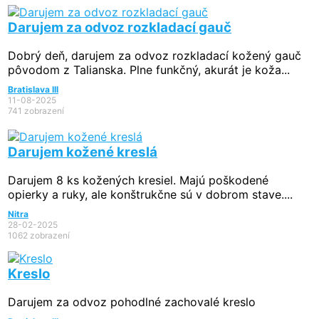
Darujem za odvoz rozkladací gauč
Dobrý deň, darujem za odvoz rozkladací kožený gauč
pôvodom z Talianska. Plne funkčný, akurát je koža...
Bratislava III
11-08-2025
741 zobrazení
Darujem kožené kreslá
Darujem 8 ks kožených kresiel. Majú poškodené
opierky a ruky, ale konštrukčne sú v dobrom stave....
Nitra
28-02-2025
1062 zobrazení
Kreslo
Darujem za odvoz pohodlné zachovalé kreslo