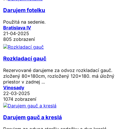
Darujem fotelku
Použitá na sedenie.
Bratislava IV
21-04-2025
805 zobrazení
Rozkladací gauč
Rezervované
darujeme za odvoz rozkladací gauč.
zložený 80x180cm, rozložený 120x180. má úložný
priestor v zadnej ...
Vinosady
22-03-2025
1074 zobrazení
Darujem gauč a kreslá
Darujem za odvoz staršiu sedačku a dve kreslá.