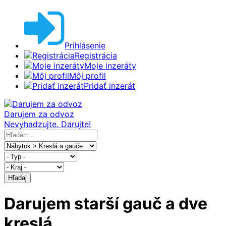
Prihlásenie
Registrácia
Moje inzeráty
Môj profil
Pridať inzerát
Darujem za odvoz
Nevyhadzujte. Darujte!
Hľadaj
Darujem starší gauč a dve
kreslá