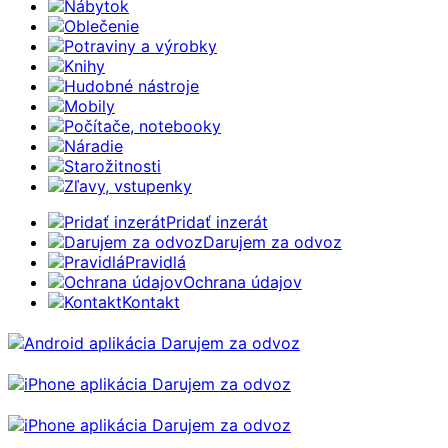
Nábytok
Oblečenie
Potraviny a výrobky
Knihy
Hudobné nástroje
Mobily
Počítače, notebooky
Náradie
Starožitnosti
Zľavy, vstupenky
Pridať inzerát
Darujem za odvoz
Pravidlá
Ochrana údajov
Kontakt