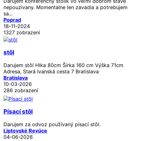
Darujem konferenčný stolik vo veľmi dobrom stave
nepouzivany. Momentalne len zavadia a potrebujem
sa...
Poprad
18-11-2024
1327 zobrazení
stôl
Darujem stôl Hlka 80cm Šírka 160 cm Výška 71cm
Adresa, Stará Ivanská cesta 7 Bratislava
Bratislava
10-03-2026
286 zobrazení
Písací stôl
Darujem za odvoz používaný písací stôl.
Liptovské Revúce
04-06-2026