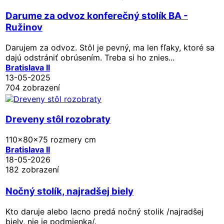
Darume za odvoz konferečný stolík BA -
Ružinov
Darujem za odvoz. Stôl je pevný, ma len fľaky, ktoré sa
dajú odstrániť obrúsením. Treba si ho znies...
Bratislava II
13-05-2025
704 zobrazení
Dreveny stôl rozobraty
110x80x75 rozmery cm
Bratislava II
18-05-2026
182 zobrazení
Nočný stolík, najradšej biely
Kto daruje alebo lacno predá nočný stolik /najradšej
biely, nie je podmienka/.