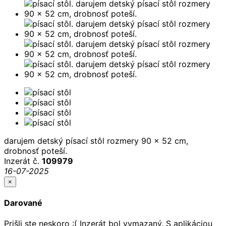
darujem detský písací stôl rozmery 90 x 52 cm,
drobnosť poteší.
Inzerát č.
109979
16-07-2025
×
Darované
Prišli ste neskoro :( Inzerát bol vymazaný. S aplikáciou