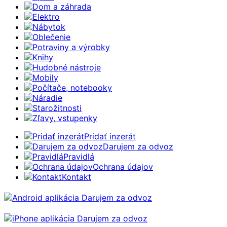
Dom a záhrada
Elektro
Nábytok
Oblečenie
Potraviny a výrobky
Knihy
Hudobné nástroje
Mobily
Počítače, notebooky
Náradie
Starožitnosti
Zľavy, vstupenky
Pridať inzerát
Darujem za odvoz
Pravidlá
Ochrana údajov
Kontakt