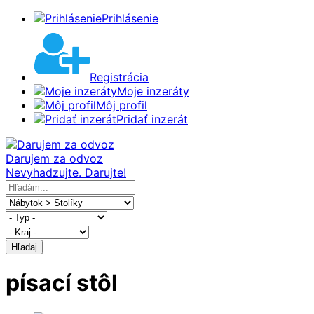
Prihlásenie
Registrácia
Moje inzeráty
Môj profil
Pridať inzerát
Darujem za odvoz
Nevyhadzujte. Darujte!
Hľadaj
písací stôl