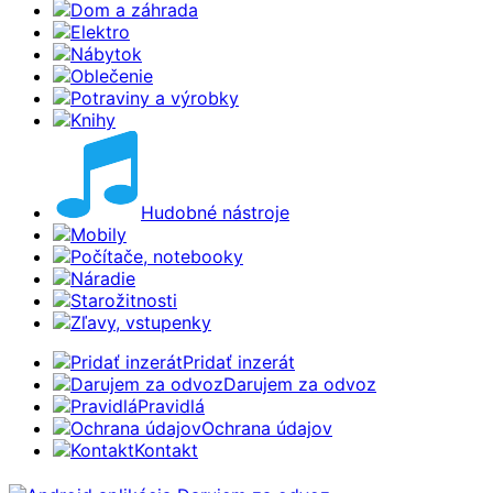
Dom a záhrada
Elektro
Nábytok
Oblečenie
Potraviny a výrobky
Knihy
Hudobné nástroje
Mobily
Počítače, notebooky
Náradie
Starožitnosti
Zľavy, vstupenky
Pridať inzerát
Darujem za odvoz
Pravidlá
Ochrana údajov
Kontakt