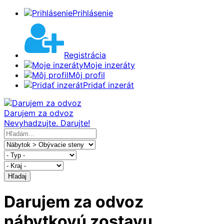
Prihlásenie
Registrácia
Moje inzeráty
Môj profil
Pridať inzerát
Darujem za odvoz
Nevyhadzujte. Darujte!
Hľadaj
Darujem za odvoz
nábytkovú zostavu