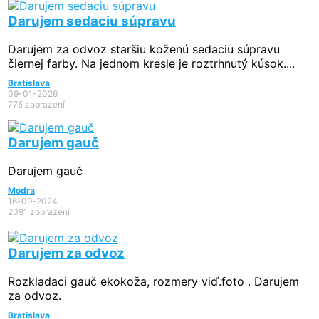
Darujem sedaciu súpravu
Darujem za odvoz staršiu koženú sedaciu súpravu
čiernej farby. Na jednom kresle je roztrhnutý kúsok....
Bratislava
09-01-2026
775 zobrazení
Darujem gauč
Darujem gauč
Modra
16-09-2024
2091 zobrazení
Darujem za odvoz
Rozkladaci gauč ekokoža, rozmery viď.foto . Darujem
za odvoz.
Bratislava