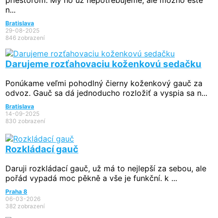
priestorom. My ho už nepotrebujeme, ale možno ešte
n...
Bratislava
29-08-2025
846 zobrazení
Darujeme rozťahovaciu koženkovú sedačku
Ponúkame veľmi pohodlný čierny koženkový gauč za
odvoz. Gauč sa dá jednoducho rozložiť a vyspia sa n...
Bratislava
14-09-2025
830 zobrazení
Rozkládací gauč
Daruji rozkládací gauč, už má to nejlepší za sebou, ale
pořád vypadá moc pěkně a vše je funkční. k ...
Praha 8
06-03-2026
382 zobrazení