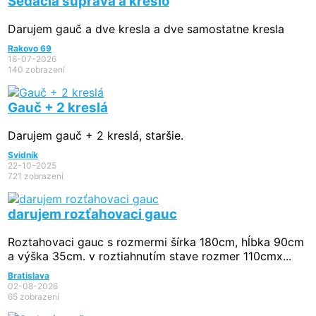
Sedacia súprava a kreslo
Darujem gauč a dve kresla a dve samostatne kresla
Rakovo 69
16-07-2026
140 zobrazení
Gauč + 2 kreslá
Darujem gauč + 2 kreslá, staršie.
Svidník
22-10-2025
721 zobrazení
darujem rozťahovaci gauc
Roztahovaci gauc s rozmermi šírka 180cm, hĺbka 90cm
a výška 35cm. v roztiahnutím stave rozmer 110cmx...
Bratislava
02-08-2026
65 zobrazení