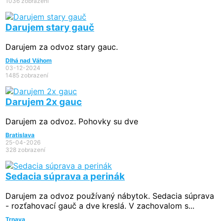
1036 zobrazení
Darujem stary gauč
Darujem za odvoz stary gauc.
Dlhá nad Váhom
03-12-2024
1485 zobrazení
Darujem 2x gauc
Darujem za odvoz. Pohovky su dve
Bratislava
25-04-2026
328 zobrazení
Sedacia súprava a perinák
Darujem za odvoz používaný nábytok. Sedacia súprava
- rozťahovací gauč a dve kreslá. V zachovalom s...
Trnava