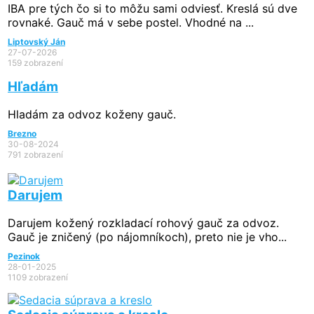
IBA pre tých čo si to môžu sami odviesť. Kreslá sú dve
rovnaké. Gauč má v sebe postel. Vhodné na ...
Liptovský Ján
27-07-2026
159 zobrazení
Hľadám
Hladám za odvoz koženy gauč.
Brezno
30-08-2024
791 zobrazení
Darujem
Darujem kožený rozkladací rohový gauč za odvoz.
Gauč je zničený (po nájomníkoch), preto nie je vho...
Pezinok
28-01-2025
1109 zobrazení