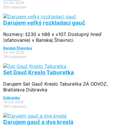
05-02-2026
555 zobrazení
Darujem veľký rozkladací gauč
Rozmery: š230 x h86 x v107. Dostupný hneď
(sťahovanie) v Banskej Štiavnici.
Banská Štiavnica
04-09-2025
769 zobrazení
Set Gauč Kreslo Taburetka
Darujem Set Gauč Kreslo Taburetka ZA ODVOZ,
Bratislava Dúbravka
Dúbravka
18-03-2026
362 zobrazení
Darujem gauč a dve kreslá