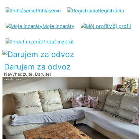
KOZENY
Prihlásenie
Registrácia
GAUC
Moje inzeráty
Môj profil
Pridať inzerát
Darujem za odvoz
Nevyhadzujte. Darujte!