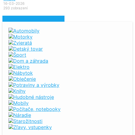
16-03-2026
293 zobrazení
Zobraziť najnovšie inzeráty
Automobily
Motorky
Zvieratá
Detský tovar
Šport
Dom a záhrada
Elektro
Nábytok
Oblečenie
Potraviny a výrobky
Knihy
Hudobné nástroje
Mobily
Počítače, notebooky
Náradie
Starožitnosti
Zľavy, vstupenky