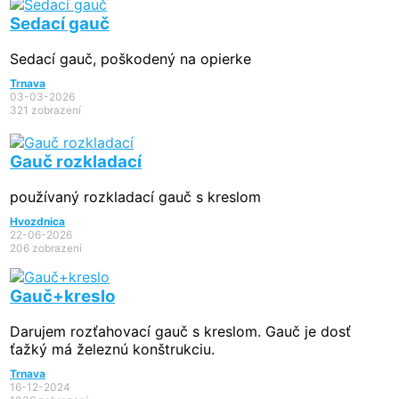
Sedací gauč
Sedací gauč, poškodený na opierke
Trnava
03-03-2026
321 zobrazení
Gauč rozkladací
používaný rozkladací gauč s kreslom
Hvozdnica
22-06-2026
206 zobrazení
Gauč+kreslo
Darujem rozťahovací gauč s kreslom. Gauč je dosť
ťažký má železnú konštrukciu.
Trnava
16-12-2024